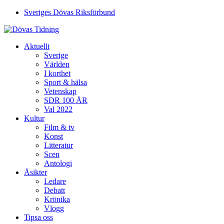
Sveriges Dövas Riksförbund
Aktuellt
Sverige
Världen
I korthet
Sport & hälsa
Vetenskap
SDR 100 ÅR
Val 2022
Kultur
Film & tv
Konst
Litteratur
Scen
Antologi
Åsikter
Ledare
Debatt
Krönika
Vlogg
Tipsa oss