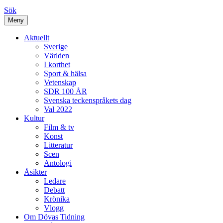
Sök
Meny
Aktuellt
Sverige
Världen
I korthet
Sport & hälsa
Vetenskap
SDR 100 ÅR
Svenska teckenspråkets dag
Val 2022
Kultur
Film & tv
Konst
Litteratur
Scen
Antologi
Åsikter
Ledare
Debatt
Krönika
Vlogg
Om Dövas Tidning