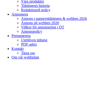
Våra produkter
Tidningens historia
Redaktionell policy
Annonsera
Annons i papperstidningen & webben 2026
Annons på webben 2026
Villkor för annonsering i DT
Annonspolicy
Prenumerera
Utebliven tidning
PDF-arkiv
Kontakt
Tipsa oss
Om vår webbplats