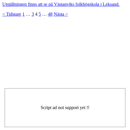
Utställningen finns att se på Västanviks folkhögskola i Leksand.
Sidnumrering
< Tidigare
1
…
3
4
5
…
48
Nästa >
för
inlägg