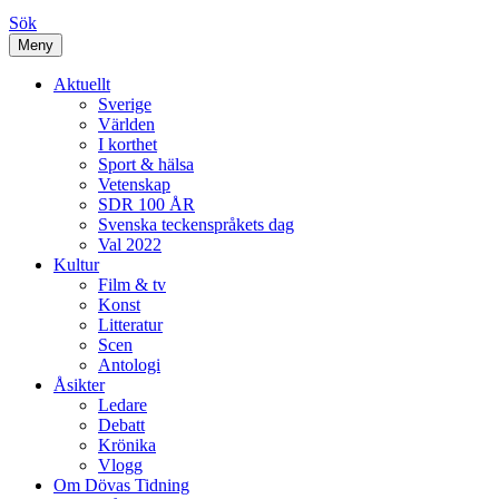
Sök
Meny
Aktuellt
Sverige
Världen
I korthet
Sport & hälsa
Vetenskap
SDR 100 ÅR
Svenska teckenspråkets dag
Val 2022
Kultur
Film & tv
Konst
Litteratur
Scen
Antologi
Åsikter
Ledare
Debatt
Krönika
Vlogg
Om Dövas Tidning