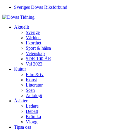
Sveriges Dövas Riksförbund
Aktuellt
Sverige
Världen
I korthet
Sport & hälsa
Vetenskap
SDR 100 ÅR
Val 2022
Kultur
Film & tv
Konst
Litteratur
Scen
Antologi
Åsikter
Ledare
Debatt
Krönika
Vlogg
Tipsa oss