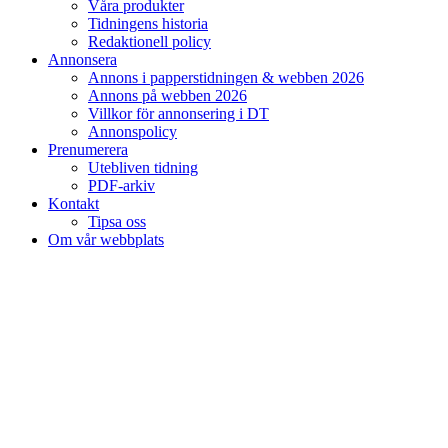
Våra produkter
Tidningens historia
Redaktionell policy
Annonsera
Annons i papperstidningen & webben 2026
Annons på webben 2026
Villkor för annonsering i DT
Annonspolicy
Prenumerera
Utebliven tidning
PDF-arkiv
Kontakt
Tipsa oss
Om vår webbplats