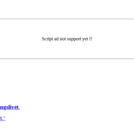
ngslivet
ft."