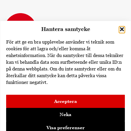
Hantera samtycke
För att ge en bra upplevelse använder vi teknik som
cookies för att lagra och/eller komma åt
enhetsinformation. När du samtycker till dessa tekniker
Dövas Tidning
kan vi behandla data som surfbeteende eller unika ID:n
Rissneleden 138
på denna webbplats. Om du inte samtycker eller om du
174 57 Sundbyberg
återkallar ditt samtycke kan detta påverka vissa
funktioner negativt.
Utgivare av dovastidning.se:
Erdem Akan
Acceptera
Dövas Tidning i sociala medier:
Neka
Visa preferenser