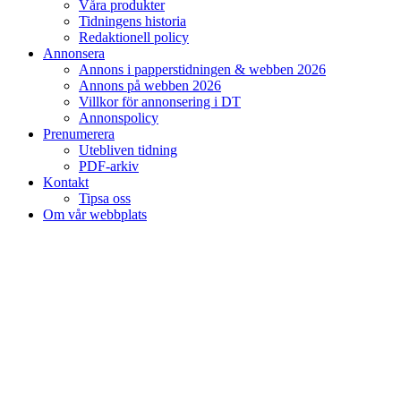
Våra produkter
Tidningens historia
Redaktionell policy
Annonsera
Annons i papperstidningen & webben 2026
Annons på webben 2026
Villkor för annonsering i DT
Annonspolicy
Prenumerera
Utebliven tidning
PDF-arkiv
Kontakt
Tipsa oss
Om vår webbplats