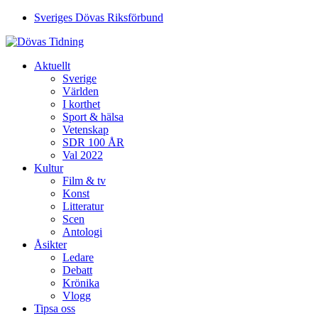
Sveriges Dövas Riksförbund
Aktuellt
Sverige
Världen
I korthet
Sport & hälsa
Vetenskap
SDR 100 ÅR
Val 2022
Kultur
Film & tv
Konst
Litteratur
Scen
Antologi
Åsikter
Ledare
Debatt
Krönika
Vlogg
Tipsa oss