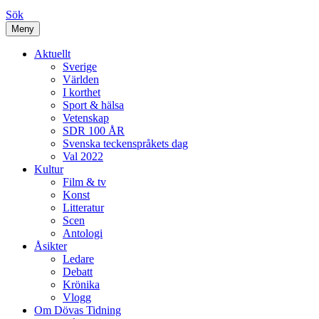
Sök
Meny
Aktuellt
Sverige
Världen
I korthet
Sport & hälsa
Vetenskap
SDR 100 ÅR
Svenska teckenspråkets dag
Val 2022
Kultur
Film & tv
Konst
Litteratur
Scen
Antologi
Åsikter
Ledare
Debatt
Krönika
Vlogg
Om Dövas Tidning