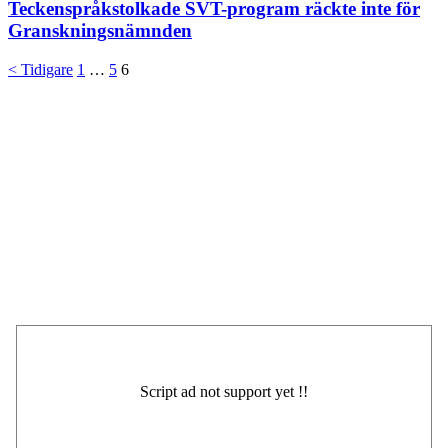
Teckenspråkstolkade SVT-program räckte inte för
Granskningsnämnden
Sidnumrering
< Tidigare
1
…
5
6
för
inlägg