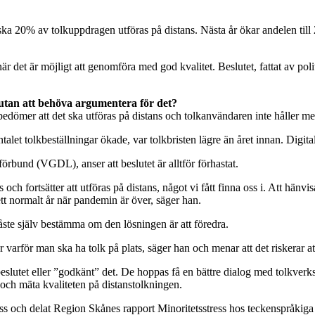
ka 20% av tolkuppdragen utföras på distans. Nästa år ökar andelen till 2
r det är möjligt att genomföra med god kvalitet. Beslutet, fattat av poli
 utan att behöva argumentera för det?
bedömer att det ska utföras på distans och tolkanvändaren inte håller 
alet tolkbeställningar ökade, var tolkbristen lägre än året innan. Digital 
rbund (VGDL), anser att beslutet är alltför förhastat.
h fortsätter att utföras på distans, något vi fått finna oss i. Att hänvis
ett normalt år när pandemin är över, säger han.
ste själv bestämma om den lösningen är att föredra.
 varför man ska ha tolk på plats, säger han och menar att det riskerar at
eslutet eller ”godkänt” det. De hoppas få en bättre dialog med tolkve
 och mäta kvaliteten på distanstolkningen.
för oss och delat Region Skånes rapport Minoritetsstress hos teckenspråk