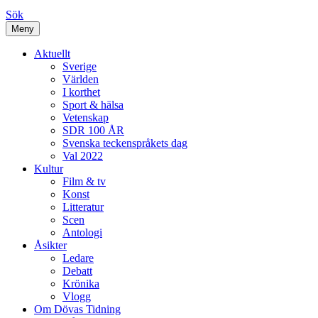
Sök
Meny
Aktuellt
Sverige
Världen
I korthet
Sport & hälsa
Vetenskap
SDR 100 ÅR
Svenska teckenspråkets dag
Val 2022
Kultur
Film & tv
Konst
Litteratur
Scen
Antologi
Åsikter
Ledare
Debatt
Krönika
Vlogg
Om Dövas Tidning