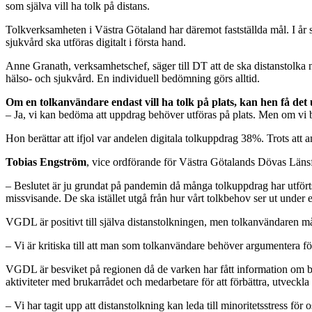
som själva vill ha tolk på distans.
Tolkverksamheten i Västra Götaland har däremot fastställda mål. I år s
sjukvård ska utföras digitalt i första hand.
Anne Granath, verksamhetschef, säger till DT att de ska distanstolka nä
hälso- och sjukvård. En individuell bedömning görs alltid.
Om en tolkanvändare endast vill ha tolk på plats, kan hen få det
– Ja, vi kan bedöma att uppdrag behöver utföras på plats. Men om vi 
Hon berättar att ifjol var andelen digitala tolkuppdrag 38%. Trots att ant
Tobias Engström
, vice ordförande för Västra Götalands Dövas Länsfö
– Beslutet är ju grundat på pandemin då många tolkuppdrag har utförts oc
missvisande. De ska istället utgå från hur vårt tolkbehov ser ut under 
VGDL är positivt till själva distanstolkningen, men tolkanvändaren må
– Vi är kritiska till att man som tolkanvändare behöver argumentera för
VGDL är besviket på regionen då de varken har fått information om b
aktiviteter med brukarrådet och medarbetare för att förbättra, utveckla
– Vi har tagit upp att distanstolkning kan leda till minoritetsstress 