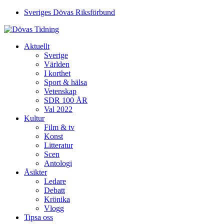
Sveriges Dövas Riksförbund
Aktuellt
Sverige
Världen
I korthet
Sport & hälsa
Vetenskap
SDR 100 ÅR
Val 2022
Kultur
Film & tv
Konst
Litteratur
Scen
Antologi
Åsikter
Ledare
Debatt
Krönika
Vlogg
Tipsa oss