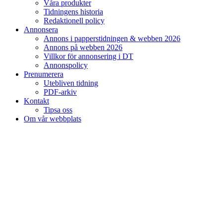
Våra produkter
Tidningens historia
Redaktionell policy
Annonsera
Annons i papperstidningen & webben 2026
Annons på webben 2026
Villkor för annonsering i DT
Annonspolicy
Prenumerera
Utebliven tidning
PDF-arkiv
Kontakt
Tipsa oss
Om vår webbplats