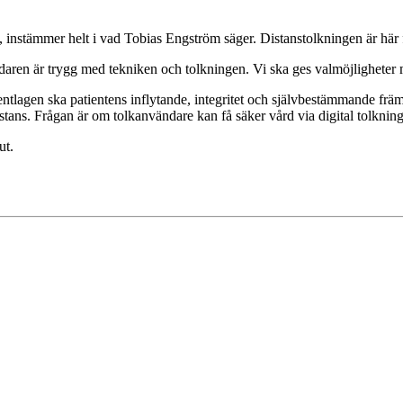
nstämmer helt i vad Tobias Engström säger. Distanstolkningen är här f
ändaren är trygg med tekniken och tolkningen. Vi ska ges valmöjligheter 
entlagen ska patientens inflytande, integritet och självbestämmande främj
distans. Frågan är om tolkanvändare kan få säker vård via digital tolkn
ut.