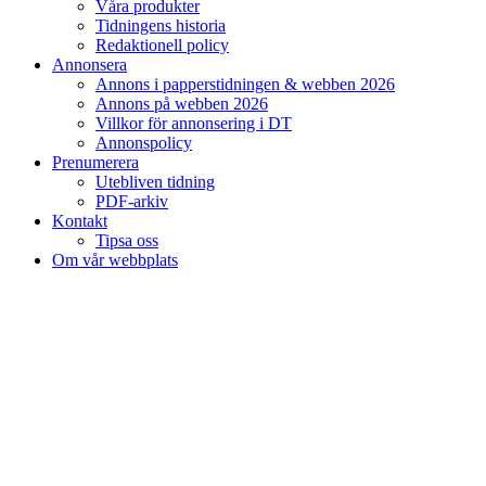
Våra produkter
Tidningens historia
Redaktionell policy
Annonsera
Annons i papperstidningen & webben 2026
Annons på webben 2026
Villkor för annonsering i DT
Annonspolicy
Prenumerera
Utebliven tidning
PDF-arkiv
Kontakt
Tipsa oss
Om vår webbplats