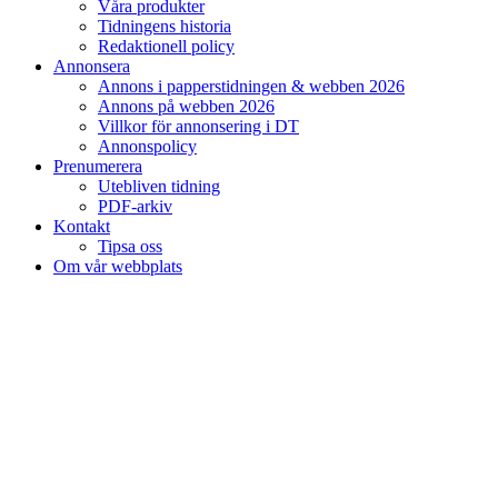
Våra produkter
Tidningens historia
Redaktionell policy
Annonsera
Annons i papperstidningen & webben 2026
Annons på webben 2026
Villkor för annonsering i DT
Annonspolicy
Prenumerera
Utebliven tidning
PDF-arkiv
Kontakt
Tipsa oss
Om vår webbplats