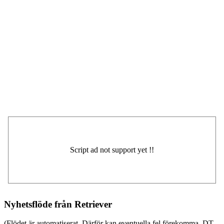
Nyhetsflöde från Retriever
(Flödet är automatiserat. Därför kan eventuella fel förekomma. DT