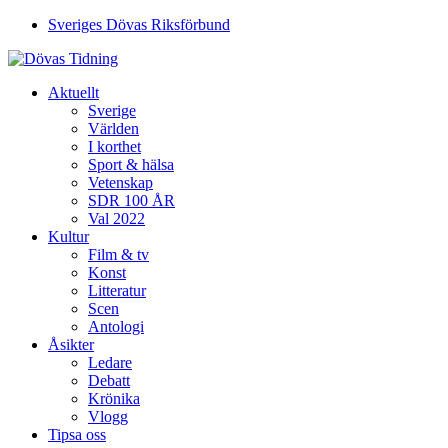
Sveriges Dövas Riksförbund
Aktuellt
Sverige
Världen
I korthet
Sport & hälsa
Vetenskap
SDR 100 ÅR
Val 2022
Kultur
Film & tv
Konst
Litteratur
Scen
Antologi
Åsikter
Ledare
Debatt
Krönika
Vlogg
Tipsa oss