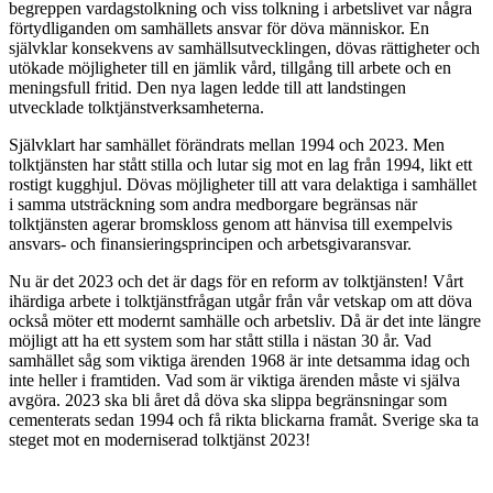
begreppen vardagstolkning och viss tolkning i arbetslivet var några
förtydliganden om samhällets ansvar för döva människor. En
självklar konsekvens av samhällsutvecklingen, dövas rättigheter och
utökade möjligheter till en jämlik vård, tillgång till arbete och en
meningsfull fritid. Den nya lagen ledde till att landstingen
utvecklade tolktjänstverksamheterna.
Självklart har samhället förändrats mellan 1994 och 2023. Men
tolktjänsten har stått stilla och lutar sig mot en lag från 1994, likt ett
rostigt kugghjul. Dövas möjligheter till att vara delaktiga i samhället
i samma utsträckning som andra medborgare begränsas när
tolktjänsten agerar bromskloss genom att hänvisa till exempelvis
ansvars- och finansieringsprincipen och arbetsgivaransvar.
Nu är det 2023 och det är dags för en reform av tolktjänsten! Vårt
ihärdiga arbete i tolktjänstfrågan utgår från vår vetskap om att döva
också möter ett modernt samhälle och arbetsliv. Då är det inte längre
möjligt att ha ett system som har stått stilla i nästan 30 år. Vad
samhället såg som viktiga ärenden 1968 är inte detsamma idag och
inte heller i framtiden. Vad som är viktiga ärenden måste vi själva
avgöra. 2023 ska bli året då döva ska slippa begränsningar som
cementerats sedan 1994 och få rikta blickarna framåt. Sverige ska ta
steget mot en moderniserad tolktjänst 2023!