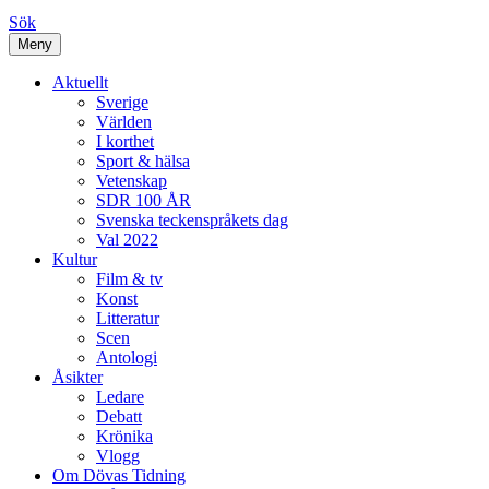
Sök
Meny
Aktuellt
Sverige
Världen
I korthet
Sport & hälsa
Vetenskap
SDR 100 ÅR
Svenska teckenspråkets dag
Val 2022
Kultur
Film & tv
Konst
Litteratur
Scen
Antologi
Åsikter
Ledare
Debatt
Krönika
Vlogg
Om Dövas Tidning