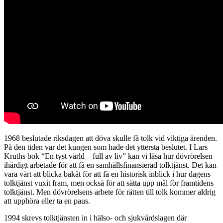
1968 beslutade riksdagen att döva skulle få tolk vid viktiga ärenden.
På den tiden var det kungen som hade det yttersta beslutet. I Lars
Kruths bok “En tyst värld – full av liv” kan vi läsa hur dövrörelsen
ihärdigt arbetade för att få en samhällsfinansierad tolktjänst. Det kan
vara värt att blicka bakåt för att få en historisk inblick i hur dagens
tolktjänst vuxit fram, men också för att sätta upp mål för framtidens
tolktjänst. Men dövrörelsens arbete för rätten till tolk kommer aldrig
att upphöra eller ta en paus.
1994 skrevs tolktjänsten in i hälso- och sjukvårdslagen där