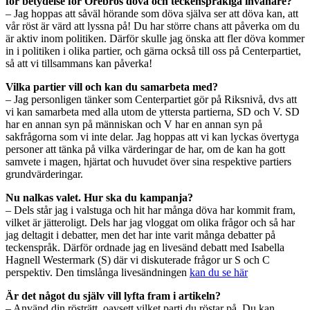
för betydelse för Örebros döva och teckenspråkiga invånare?
– Jag hoppas att såväl hörande som döva själva ser att döva kan, att
vår röst är värd att lyssna på! Du har större chans att påverka om du
är aktiv inom politiken. Därför skulle jag önska att fler döva kommer
in i politiken i olika partier, och gärna också till oss på Centerpartiet,
så att vi tillsammans kan påverka!
Vilka partier vill och kan du samarbeta med?
– Jag personligen tänker som Centerpartiet gör på Riksnivå, dvs att
vi kan samarbeta med alla utom de yttersta partierna, SD och V. SD
har en annan syn på människan och V har en annan syn på
sakfrågorna som vi inte delar. Jag hoppas att vi kan lyckas övertyga
personer att tänka på vilka värderingar de har, om de kan ha gott
samvete i magen, hjärtat och huvudet över sina respektive partiers
grundvärderingar.
Nu nalkas valet. Hur ska du kampanja?
– Dels står jag i valstuga och hit har många döva har kommit fram,
vilket är jätteroligt. Dels har jag vloggat om olika frågor och så har
jag deltagit i debatter, men det har inte varit många debatter på
teckenspråk. Därför ordnade jag en livesänd debatt med Isabella
Hagnell Westermark (S) där vi diskuterade frågor ur S och C
perspektiv. Den timslånga livesändningen
kan du se här
Är det något du själv vill lyfta fram i artikeln?
– Använd din rösträtt, oavsett vilket parti du röstar på. Du kan