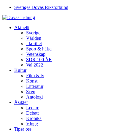
Sveriges Dövas Riksförbund
Aktuellt
Sverige
Världen
I korthet
Sport & hälsa
Vetenskap
SDR 100 ÅR
Val 2022
Kultur
Film & tv
Konst
Litteratur
Scen
Antologi
Åsikter
Ledare
Debatt
Krönika
Vlogg
Tipsa oss