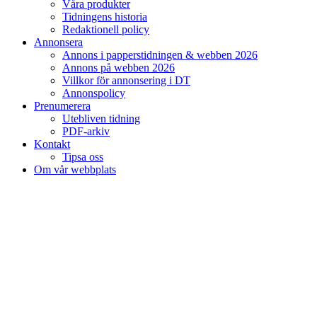
Våra produkter
Tidningens historia
Redaktionell policy
Annonsera
Annons i papperstidningen & webben 2026
Annons på webben 2026
Villkor för annonsering i DT
Annonspolicy
Prenumerera
Utebliven tidning
PDF-arkiv
Kontakt
Tipsa oss
Om vår webbplats