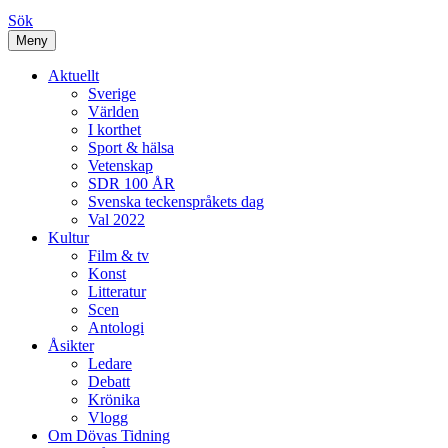
Sök
Meny
Aktuellt
Sverige
Världen
I korthet
Sport & hälsa
Vetenskap
SDR 100 ÅR
Svenska teckenspråkets dag
Val 2022
Kultur
Film & tv
Konst
Litteratur
Scen
Antologi
Åsikter
Ledare
Debatt
Krönika
Vlogg
Om Dövas Tidning