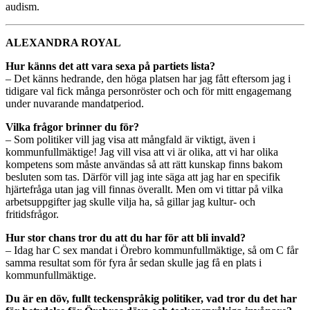
audism.
ALEXANDRA ROYAL
Hur känns det att vara sexa på partiets lista?
– Det känns hedrande, den höga platsen har jag fått eftersom jag i
tidigare val fick många personröster och och för mitt engagemang
under nuvarande mandatperiod.
Vilka frågor brinner du för?
– Som politiker vill jag visa att mångfald är viktigt, även i
kommunfullmäktige! Jag vill visa att vi är olika, att vi har olika
kompetens som måste användas så att rätt kunskap finns bakom
besluten som tas. Därför vill jag inte säga att jag har en specifik
hjärtefråga utan jag vill finnas överallt. Men om vi tittar på vilka
arbetsuppgifter jag skulle vilja ha, så gillar jag kultur- och
fritidsfrågor.
Hur stor chans tror du att du har för att bli invald?
– Idag har C sex mandat i Örebro kommunfullmäktige, så om C får
samma resultat som för fyra år sedan skulle jag få en plats i
kommunfullmäktige.
Du är en döv, fullt teckenspråkig politiker, vad tror du det har