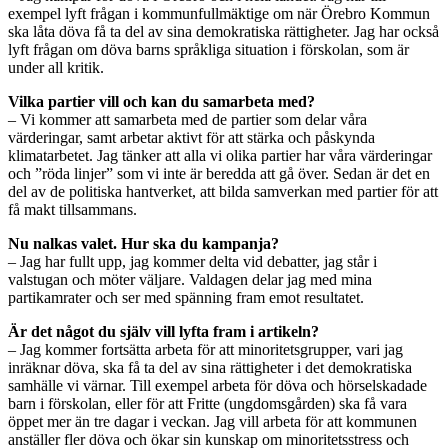
exempel lyft frågan i kommunfullmäktige om när Örebro Kommun
ska låta döva få ta del av sina demokratiska rättigheter. Jag har också
lyft frågan om döva barns språkliga situation i förskolan, som är
under all kritik.
Vilka partier vill och kan du samarbeta med?
– Vi kommer att samarbeta med de partier som delar våra
värderingar, samt arbetar aktivt för att stärka och påskynda
klimatarbetet. Jag tänker att alla vi olika partier har våra värderingar
och ”röda linjer” som vi inte är beredda att gå över. Sedan är det en
del av de politiska hantverket, att bilda samverkan med partier för att
få makt tillsammans.
Nu nalkas valet. Hur ska du kampanja?
– Jag har fullt upp, jag kommer delta vid debatter, jag står i
valstugan och möter väljare. Valdagen delar jag med mina
partikamrater och ser med spänning fram emot resultatet.
Är det något du själv vill lyfta fram i artikeln?
– Jag kommer fortsätta arbeta för att minoritetsgrupper, vari jag
inräknar döva, ska få ta del av sina rättigheter i det demokratiska
samhälle vi värnar. Till exempel arbeta för döva och hörselskadade
barn i förskolan, eller för att Fritte (ungdomsgården) ska få vara
öppet mer än tre dagar i veckan. Jag vill arbeta för att kommunen
anställer fler döva och ökar sin kunskap om minoritetsstress och