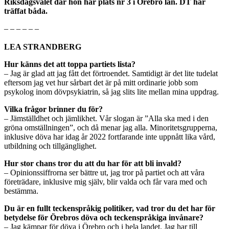
Riksdagsvalet där hon har plats nr 3 i Örebro län. DT har
träffat båda.
– – – – – –
LEA STRANDBERG
Hur känns det att toppa partiets lista?
– Jag är glad att jag fått det förtroendet. Samtidigt är det lite tudelat
eftersom jag vet hur sårbart det är på mitt ordinarie jobb som
psykolog inom dövpsykiatrin, så jag slits lite mellan mina uppdrag.
Vilka frågor brinner du för?
– Jämställdhet och jämlikhet. Vår slogan är ”Alla ska med i den
gröna omställningen”, och då menar jag alla. Minoritetsgrupperna,
inklusive döva har idag år 2022 fortfarande inte uppnått lika vård,
utbildning och tillgänglighet.
Hur stor chans tror du att du har för att bli invald?
– Opinionssiffrorna ser bättre ut, jag tror på partiet och att våra
företrädare, inklusive mig själv, blir valda och får vara med och
bestämma.
Du är en fullt teckenspråkig politiker, vad tror du det har för
betydelse för Örebros döva och teckenspråkiga invånare?
– Jag kämpar för döva i Örebro och i hela landet. Jag har till