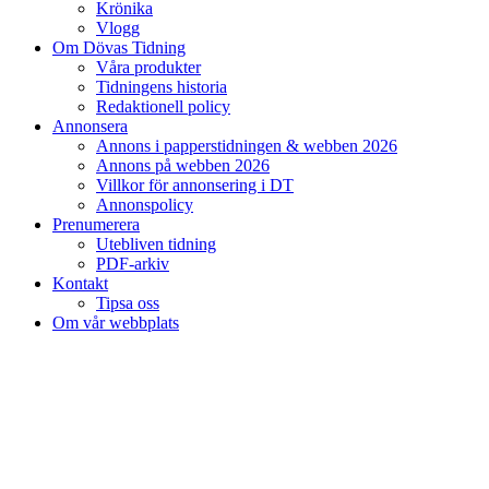
Krönika
Vlogg
Om Dövas Tidning
Våra produkter
Tidningens historia
Redaktionell policy
Annonsera
Annons i papperstidningen & webben 2026
Annons på webben 2026
Villkor för annonsering i DT
Annonspolicy
Prenumerera
Utebliven tidning
PDF-arkiv
Kontakt
Tipsa oss
Om vår webbplats