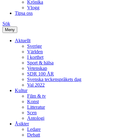
Krönika
Vlogg
Tipsa oss
Sök
Meny
Aktuellt
Sverige
Världen
I korthet
Sport & hälsa
Vetenskap
SDR 100 ÅR
Svenska teckenspråkets dag
Val 2022
Kultur
Film & tv
Konst
Litteratur
Scen
Antologi
Åsikter
Ledare
Debatt