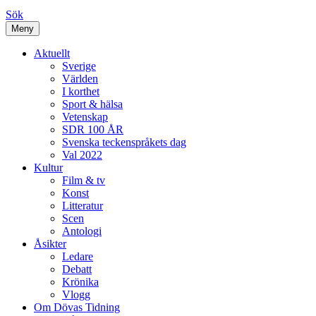
Sök
Meny
Aktuellt
Sverige
Världen
I korthet
Sport & hälsa
Vetenskap
SDR 100 ÅR
Svenska teckenspråkets dag
Val 2022
Kultur
Film & tv
Konst
Litteratur
Scen
Antologi
Åsikter
Ledare
Debatt
Krönika
Vlogg
Om Dövas Tidning