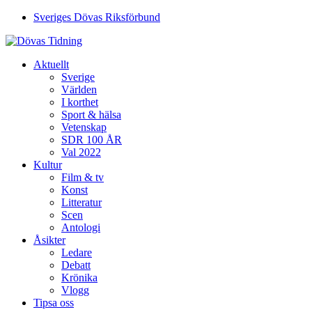
Sveriges Dövas Riksförbund
Aktuellt
Sverige
Världen
I korthet
Sport & hälsa
Vetenskap
SDR 100 ÅR
Val 2022
Kultur
Film & tv
Konst
Litteratur
Scen
Antologi
Åsikter
Ledare
Debatt
Krönika
Vlogg
Tipsa oss