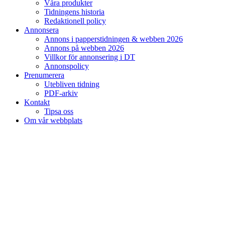
Våra produkter
Tidningens historia
Redaktionell policy
Annonsera
Annons i papperstidningen & webben 2026
Annons på webben 2026
Villkor för annonsering i DT
Annonspolicy
Prenumerera
Utebliven tidning
PDF-arkiv
Kontakt
Tipsa oss
Om vår webbplats