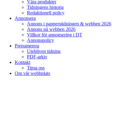
Våra produkter
Tidningens historia
Redaktionell policy
Annonsera
Annons i papperstidningen & webben 2026
Annons på webben 2026
Villkor för annonsering i DT
Annonspolicy
Prenumerera
Utebliven tidning
PDF-arkiv
Kontakt
Tipsa oss
Om vår webbplats