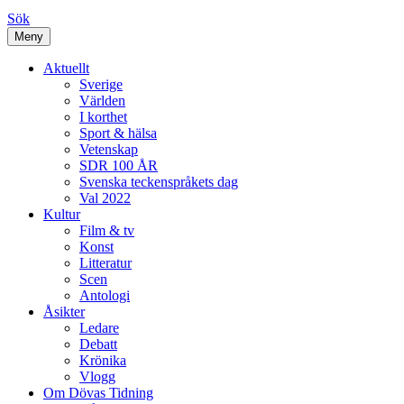
Sök
Meny
Aktuellt
Sverige
Världen
I korthet
Sport & hälsa
Vetenskap
SDR 100 ÅR
Svenska teckenspråkets dag
Val 2022
Kultur
Film & tv
Konst
Litteratur
Scen
Antologi
Åsikter
Ledare
Debatt
Krönika
Vlogg
Om Dövas Tidning