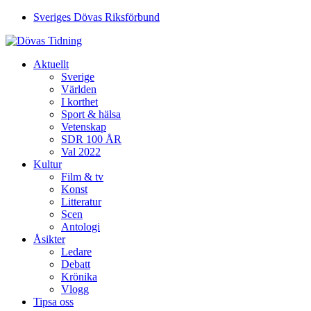
Sveriges Dövas Riksförbund
Aktuellt
Sverige
Världen
I korthet
Sport & hälsa
Vetenskap
SDR 100 ÅR
Val 2022
Kultur
Film & tv
Konst
Litteratur
Scen
Antologi
Åsikter
Ledare
Debatt
Krönika
Vlogg
Tipsa oss