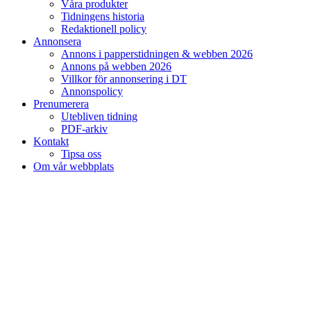
Våra produkter
Tidningens historia
Redaktionell policy
Annonsera
Annons i papperstidningen & webben 2026
Annons på webben 2026
Villkor för annonsering i DT
Annonspolicy
Prenumerera
Utebliven tidning
PDF-arkiv
Kontakt
Tipsa oss
Om vår webbplats