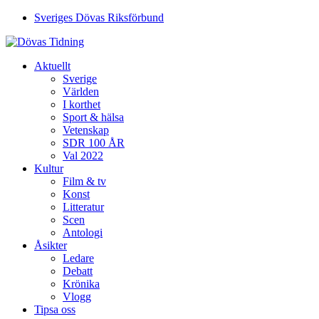
Sveriges Dövas Riksförbund
Aktuellt
Sverige
Världen
I korthet
Sport & hälsa
Vetenskap
SDR 100 ÅR
Val 2022
Kultur
Film & tv
Konst
Litteratur
Scen
Antologi
Åsikter
Ledare
Debatt
Krönika
Vlogg
Tipsa oss