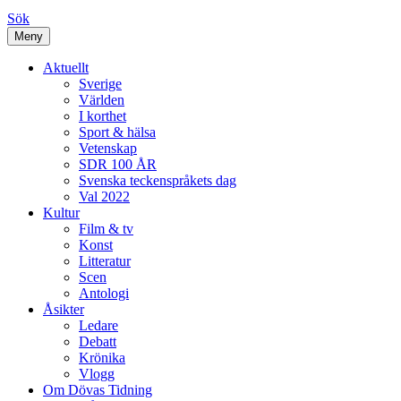
Sök
Meny
Aktuellt
Sverige
Världen
I korthet
Sport & hälsa
Vetenskap
SDR 100 ÅR
Svenska teckenspråkets dag
Val 2022
Kultur
Film & tv
Konst
Litteratur
Scen
Antologi
Åsikter
Ledare
Debatt
Krönika
Vlogg
Om Dövas Tidning