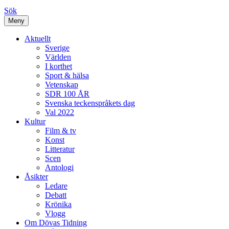
Sök
Meny
Aktuellt
Sverige
Världen
I korthet
Sport & hälsa
Vetenskap
SDR 100 ÅR
Svenska teckenspråkets dag
Val 2022
Kultur
Film & tv
Konst
Litteratur
Scen
Antologi
Åsikter
Ledare
Debatt
Krönika
Vlogg
Om Dövas Tidning