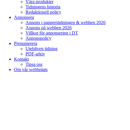
Våra produkter
Tidningens historia
Redaktionell policy
Annonsera
Annons i papperstidningen & webben 2026
Annons på webben 2026
Villkor för annonsering i DT
Annonspolicy
Prenumerera
Utebliven tidning
PDF-arkiv
Kontakt
Tipsa oss
Om vår webbplats