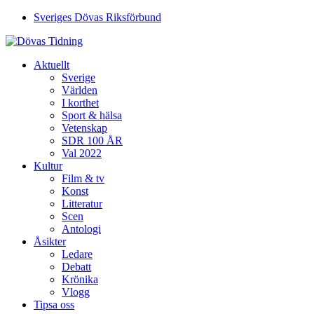
Sveriges Dövas Riksförbund
Aktuellt
Sverige
Världen
I korthet
Sport & hälsa
Vetenskap
SDR 100 ÅR
Val 2022
Kultur
Film & tv
Konst
Litteratur
Scen
Antologi
Åsikter
Ledare
Debatt
Krönika
Vlogg
Tipsa oss