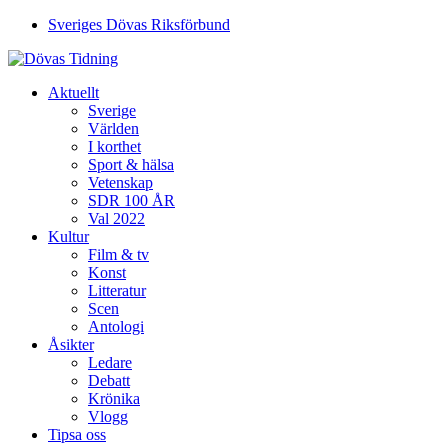
Sveriges Dövas Riksförbund
Aktuellt
Sverige
Världen
I korthet
Sport & hälsa
Vetenskap
SDR 100 ÅR
Val 2022
Kultur
Film & tv
Konst
Litteratur
Scen
Antologi
Åsikter
Ledare
Debatt
Krönika
Vlogg
Tipsa oss