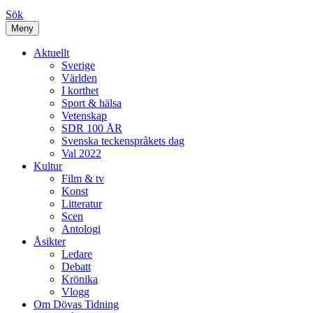
Sök
Meny
Aktuellt
Sverige
Världen
I korthet
Sport & hälsa
Vetenskap
SDR 100 ÅR
Svenska teckenspråkets dag
Val 2022
Kultur
Film & tv
Konst
Litteratur
Scen
Antologi
Åsikter
Ledare
Debatt
Krönika
Vlogg
Om Dövas Tidning