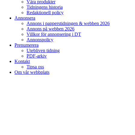
Våra produkter
Tidningens historia
Redaktionell policy
Annonsera
Annons i papperstidningen & webben 2026
Annons på webben 2026
Villkor för annonsering i DT
Annonspolicy
Prenumerera
Utebliven tidning
PDF-arkiv
Kontakt
Tipsa oss
Om vår webbplats