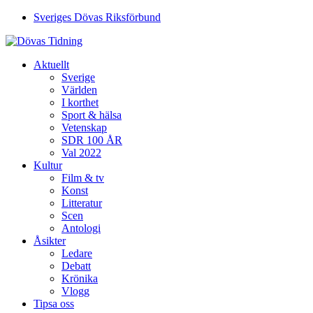
Sveriges Dövas Riksförbund
Aktuellt
Sverige
Världen
I korthet
Sport & hälsa
Vetenskap
SDR 100 ÅR
Val 2022
Kultur
Film & tv
Konst
Litteratur
Scen
Antologi
Åsikter
Ledare
Debatt
Krönika
Vlogg
Tipsa oss