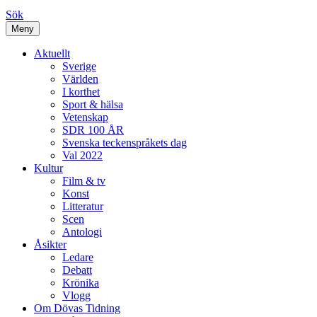
Sök
Meny
Aktuellt
Sverige
Världen
I korthet
Sport & hälsa
Vetenskap
SDR 100 ÅR
Svenska teckenspråkets dag
Val 2022
Kultur
Film & tv
Konst
Litteratur
Scen
Antologi
Åsikter
Ledare
Debatt
Krönika
Vlogg
Om Dövas Tidning