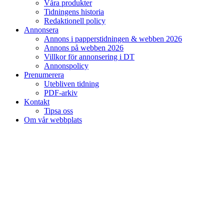
Våra produkter
Tidningens historia
Redaktionell policy
Annonsera
Annons i papperstidningen & webben 2026
Annons på webben 2026
Villkor för annonsering i DT
Annonspolicy
Prenumerera
Utebliven tidning
PDF-arkiv
Kontakt
Tipsa oss
Om vår webbplats