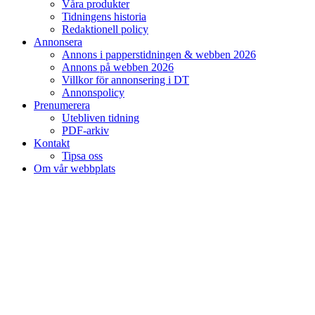
Våra produkter
Tidningens historia
Redaktionell policy
Annonsera
Annons i papperstidningen & webben 2026
Annons på webben 2026
Villkor för annonsering i DT
Annonspolicy
Prenumerera
Utebliven tidning
PDF-arkiv
Kontakt
Tipsa oss
Om vår webbplats