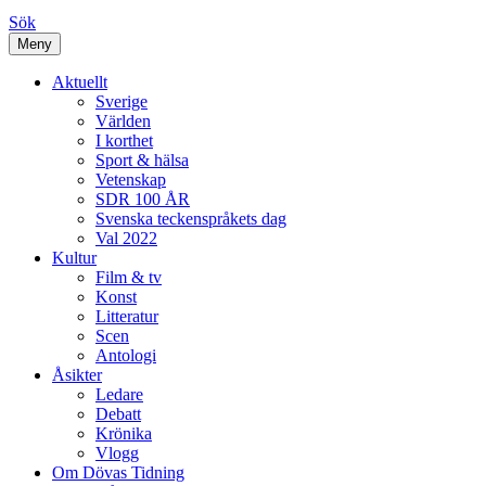
Sök
Meny
Aktuellt
Sverige
Världen
I korthet
Sport & hälsa
Vetenskap
SDR 100 ÅR
Svenska teckenspråkets dag
Val 2022
Kultur
Film & tv
Konst
Litteratur
Scen
Antologi
Åsikter
Ledare
Debatt
Krönika
Vlogg
Om Dövas Tidning