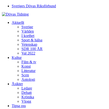
Sveriges Dövas Riksförbund
Aktuellt
Sverige
Världen
I korthet
Sport & hälsa
Vetenskap
SDR 100 ÅR
Val 2022
Kultur
Film & tv
Konst
Litteratur
Scen
Antologi
Åsikter
Ledare
Debatt
Krönika
Vlogg
Tipsa oss