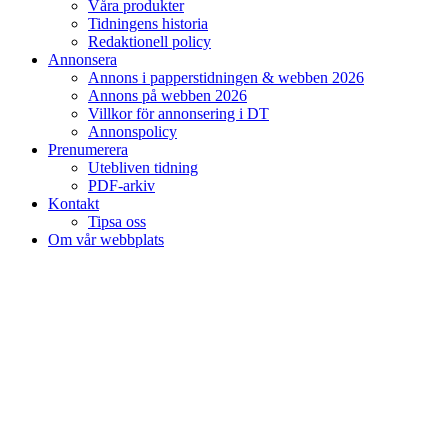
Våra produkter
Tidningens historia
Redaktionell policy
Annonsera
Annons i papperstidningen & webben 2026
Annons på webben 2026
Villkor för annonsering i DT
Annonspolicy
Prenumerera
Utebliven tidning
PDF-arkiv
Kontakt
Tipsa oss
Om vår webbplats