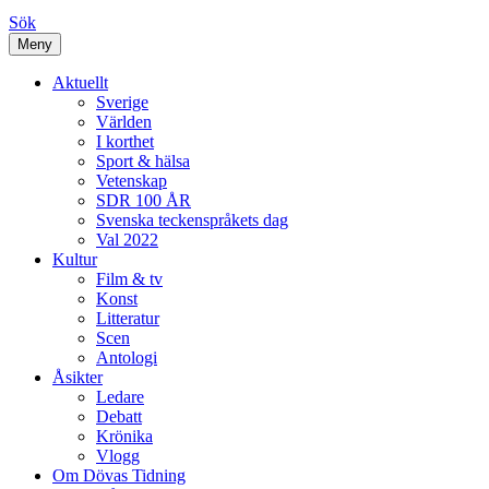
Sök
Meny
Aktuellt
Sverige
Världen
I korthet
Sport & hälsa
Vetenskap
SDR 100 ÅR
Svenska teckenspråkets dag
Val 2022
Kultur
Film & tv
Konst
Litteratur
Scen
Antologi
Åsikter
Ledare
Debatt
Krönika
Vlogg
Om Dövas Tidning