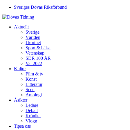
Sveriges Dövas Riksförbund
Aktuellt
Sverige
Världen
I korthet
Sport & hälsa
Vetenskap
SDR 100 ÅR
Val 2022
Kultur
Film & tv
Konst
Litteratur
Scen
Antologi
Åsikter
Ledare
Debatt
Krönika
Vlogg
Tipsa oss