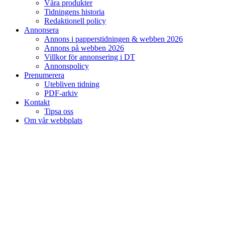
Våra produkter
Tidningens historia
Redaktionell policy
Annonsera
Annons i papperstidningen & webben 2026
Annons på webben 2026
Villkor för annonsering i DT
Annonspolicy
Prenumerera
Utebliven tidning
PDF-arkiv
Kontakt
Tipsa oss
Om vår webbplats