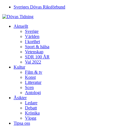
Sveriges Dövas Riksförbund
Aktuellt
Sverige
Världen
I korthet
Sport & hälsa
Vetenskap
SDR 100 ÅR
Val 2022
Kultur
Film & tv
Konst
Litteratur
Scen
Antologi
Åsikter
Ledare
Debatt
Krönika
Vlogg
Tipsa oss