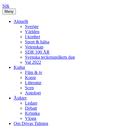
Sök
Meny
Aktuellt
Sverige
Världen
I korthet
Sport & hälsa
Vetenskap
SDR 100 ÅR
Svenska teckenspråkets dag
Val 2022
Kultur
Film & tv
Konst
Litteratur
Scen
Antologi
Åsikter
Ledare
Debatt
Krönika
Vlogg
Om Dövas Tidning