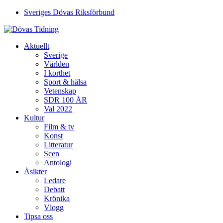
Sveriges Dövas Riksförbund
Aktuellt
Sverige
Världen
I korthet
Sport & hälsa
Vetenskap
SDR 100 ÅR
Val 2022
Kultur
Film & tv
Konst
Litteratur
Scen
Antologi
Åsikter
Ledare
Debatt
Krönika
Vlogg
Tipsa oss