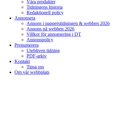
Våra produkter
Tidningens historia
Redaktionell policy
Annonsera
Annons i papperstidningen & webben 2026
Annons på webben 2026
Villkor för annonsering i DT
Annonspolicy
Prenumerera
Utebliven tidning
PDF-arkiv
Kontakt
Tipsa oss
Om vår webbplats