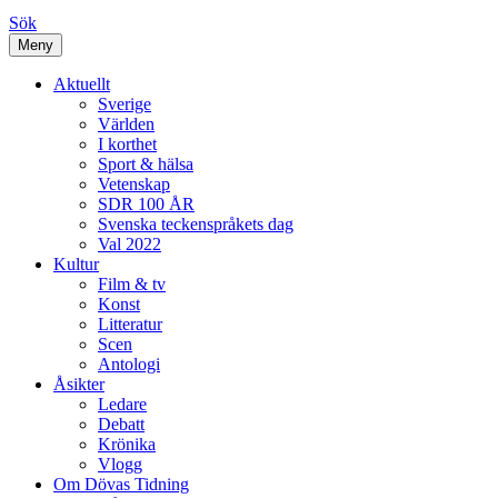
Sök
Meny
Aktuellt
Sverige
Världen
I korthet
Sport & hälsa
Vetenskap
SDR 100 ÅR
Svenska teckenspråkets dag
Val 2022
Kultur
Film & tv
Konst
Litteratur
Scen
Antologi
Åsikter
Ledare
Debatt
Krönika
Vlogg
Om Dövas Tidning