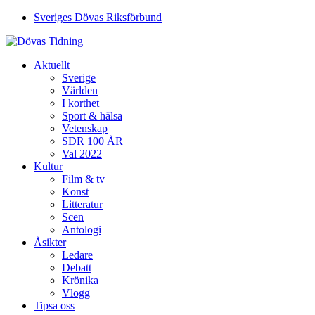
Sveriges Dövas Riksförbund
Aktuellt
Sverige
Världen
I korthet
Sport & hälsa
Vetenskap
SDR 100 ÅR
Val 2022
Kultur
Film & tv
Konst
Litteratur
Scen
Antologi
Åsikter
Ledare
Debatt
Krönika
Vlogg
Tipsa oss