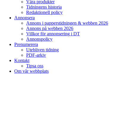
Våra produkter
Tidningens historia
Redaktionell policy
Annonsera
Annons i papperstidningen & webben 2026
Annons på webben 2026
Villkor för annonsering i DT
Annonspolicy
Prenumerera
Utebliven tidning
PDF-arkiv
Kontakt
Tipsa oss
Om vår webbplats