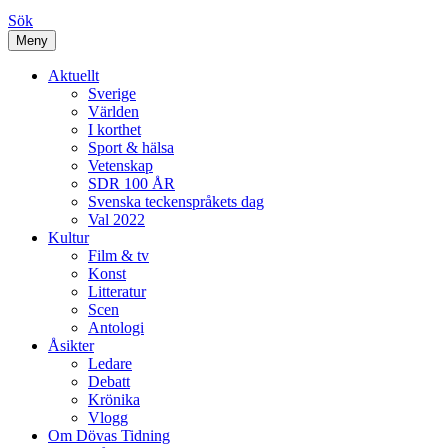
Sök
Meny
Aktuellt
Sverige
Världen
I korthet
Sport & hälsa
Vetenskap
SDR 100 ÅR
Svenska teckenspråkets dag
Val 2022
Kultur
Film & tv
Konst
Litteratur
Scen
Antologi
Åsikter
Ledare
Debatt
Krönika
Vlogg
Om Dövas Tidning