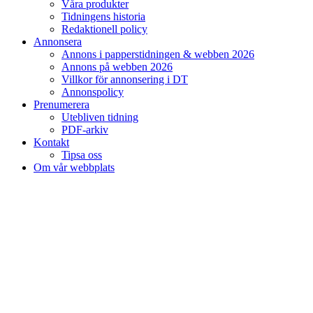
Våra produkter
Tidningens historia
Redaktionell policy
Annonsera
Annons i papperstidningen & webben 2026
Annons på webben 2026
Villkor för annonsering i DT
Annonspolicy
Prenumerera
Utebliven tidning
PDF-arkiv
Kontakt
Tipsa oss
Om vår webbplats