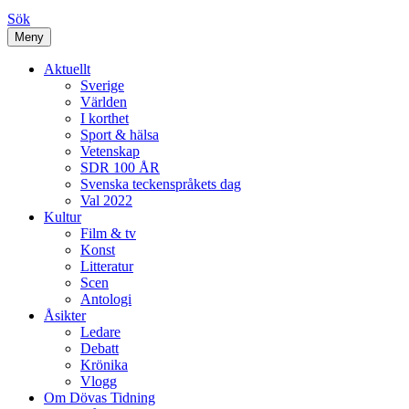
Sök
Meny
Aktuellt
Sverige
Världen
I korthet
Sport & hälsa
Vetenskap
SDR 100 ÅR
Svenska teckenspråkets dag
Val 2022
Kultur
Film & tv
Konst
Litteratur
Scen
Antologi
Åsikter
Ledare
Debatt
Krönika
Vlogg
Om Dövas Tidning