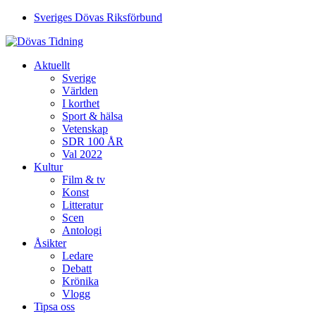
Sveriges Dövas Riksförbund
Aktuellt
Sverige
Världen
I korthet
Sport & hälsa
Vetenskap
SDR 100 ÅR
Val 2022
Kultur
Film & tv
Konst
Litteratur
Scen
Antologi
Åsikter
Ledare
Debatt
Krönika
Vlogg
Tipsa oss