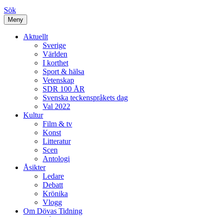
Sök
Meny
Aktuellt
Sverige
Världen
I korthet
Sport & hälsa
Vetenskap
SDR 100 ÅR
Svenska teckenspråkets dag
Val 2022
Kultur
Film & tv
Konst
Litteratur
Scen
Antologi
Åsikter
Ledare
Debatt
Krönika
Vlogg
Om Dövas Tidning