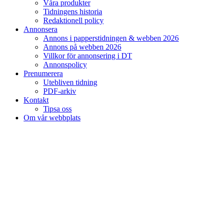
Våra produkter
Tidningens historia
Redaktionell policy
Annonsera
Annons i papperstidningen & webben 2026
Annons på webben 2026
Villkor för annonsering i DT
Annonspolicy
Prenumerera
Utebliven tidning
PDF-arkiv
Kontakt
Tipsa oss
Om vår webbplats