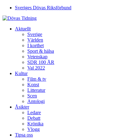
Sveriges Dövas Riksförbund
Aktuellt
Sverige
Världen
I korthet
Sport & hälsa
Vetenskap
SDR 100 ÅR
Val 2022
Kultur
Film & tv
Konst
Litteratur
Scen
Antologi
Åsikter
Ledare
Debatt
Krönika
Vlogg
Tipsa oss