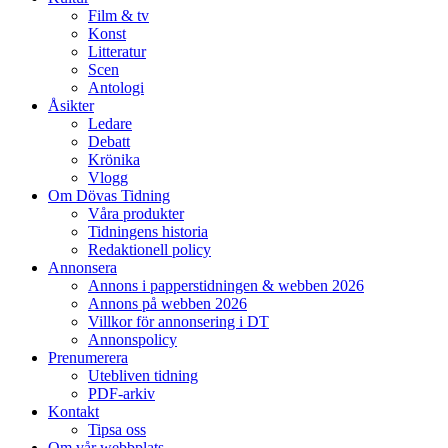
Film & tv
Konst
Litteratur
Scen
Antologi
Åsikter
Ledare
Debatt
Krönika
Vlogg
Om Dövas Tidning
Våra produkter
Tidningens historia
Redaktionell policy
Annonsera
Annons i papperstidningen & webben 2026
Annons på webben 2026
Villkor för annonsering i DT
Annonspolicy
Prenumerera
Utebliven tidning
PDF-arkiv
Kontakt
Tipsa oss
Om vår webbplats