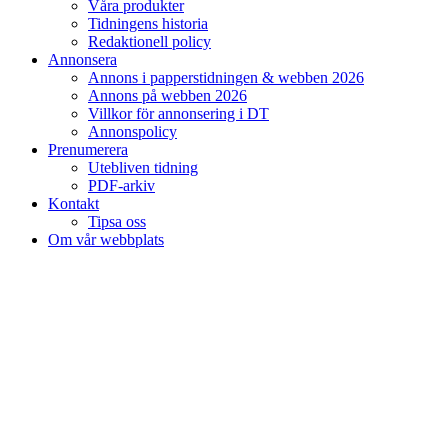
Våra produkter
Tidningens historia
Redaktionell policy
Annonsera
Annons i papperstidningen & webben 2026
Annons på webben 2026
Villkor för annonsering i DT
Annonspolicy
Prenumerera
Utebliven tidning
PDF-arkiv
Kontakt
Tipsa oss
Om vår webbplats