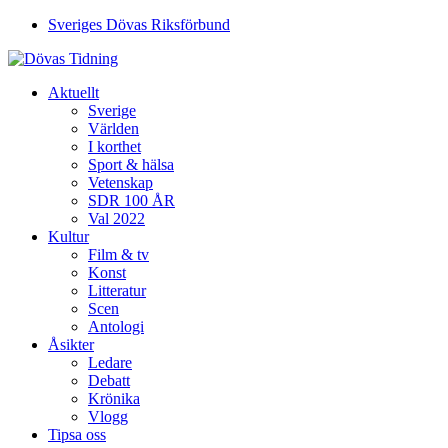
Sveriges Dövas Riksförbund
Aktuellt
Sverige
Världen
I korthet
Sport & hälsa
Vetenskap
SDR 100 ÅR
Val 2022
Kultur
Film & tv
Konst
Litteratur
Scen
Antologi
Åsikter
Ledare
Debatt
Krönika
Vlogg
Tipsa oss