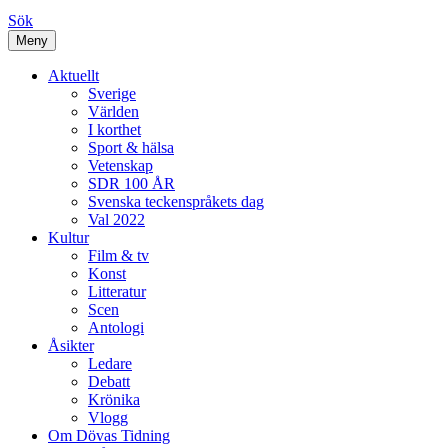
Sök
Meny
Aktuellt
Sverige
Världen
I korthet
Sport & hälsa
Vetenskap
SDR 100 ÅR
Svenska teckenspråkets dag
Val 2022
Kultur
Film & tv
Konst
Litteratur
Scen
Antologi
Åsikter
Ledare
Debatt
Krönika
Vlogg
Om Dövas Tidning