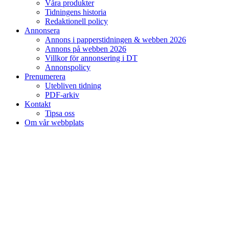
Våra produkter
Tidningens historia
Redaktionell policy
Annonsera
Annons i papperstidningen & webben 2026
Annons på webben 2026
Villkor för annonsering i DT
Annonspolicy
Prenumerera
Utebliven tidning
PDF-arkiv
Kontakt
Tipsa oss
Om vår webbplats