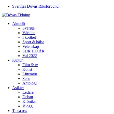
Sveriges Dövas Riksförbund
Aktuellt
Sverige
Världen
I korthet
Sport & hälsa
Vetenskap
SDR 100 ÅR
Val 2022
Kultur
Film & tv
Konst
Litteratur
Scen
Antologi
Åsikter
Ledare
Debatt
Krönika
Vlogg
Tipsa oss