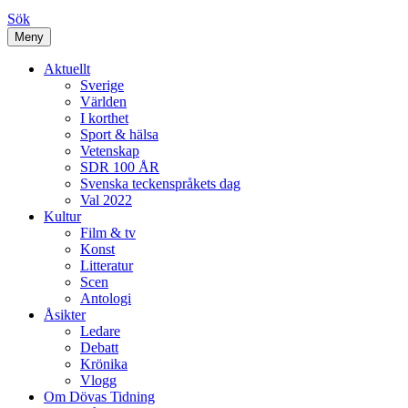
Sök
Meny
Aktuellt
Sverige
Världen
I korthet
Sport & hälsa
Vetenskap
SDR 100 ÅR
Svenska teckenspråkets dag
Val 2022
Kultur
Film & tv
Konst
Litteratur
Scen
Antologi
Åsikter
Ledare
Debatt
Krönika
Vlogg
Om Dövas Tidning