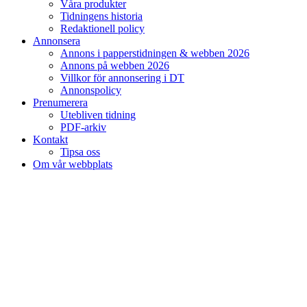
Våra produkter
Tidningens historia
Redaktionell policy
Annonsera
Annons i papperstidningen & webben 2026
Annons på webben 2026
Villkor för annonsering i DT
Annonspolicy
Prenumerera
Utebliven tidning
PDF-arkiv
Kontakt
Tipsa oss
Om vår webbplats