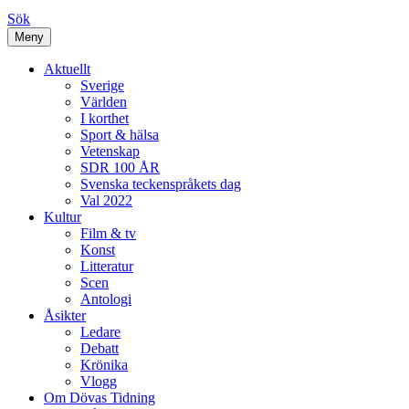
Sök
Meny
Aktuellt
Sverige
Världen
I korthet
Sport & hälsa
Vetenskap
SDR 100 ÅR
Svenska teckenspråkets dag
Val 2022
Kultur
Film & tv
Konst
Litteratur
Scen
Antologi
Åsikter
Ledare
Debatt
Krönika
Vlogg
Om Dövas Tidning