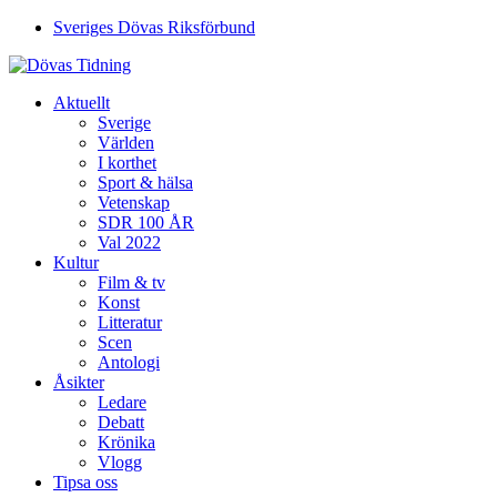
Sveriges Dövas Riksförbund
Aktuellt
Sverige
Världen
I korthet
Sport & hälsa
Vetenskap
SDR 100 ÅR
Val 2022
Kultur
Film & tv
Konst
Litteratur
Scen
Antologi
Åsikter
Ledare
Debatt
Krönika
Vlogg
Tipsa oss