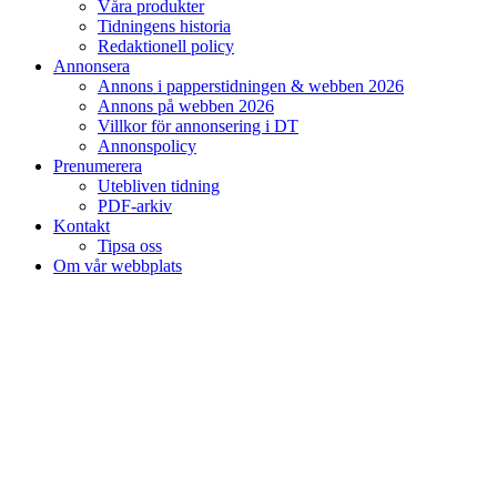
Våra produkter
Tidningens historia
Redaktionell policy
Annonsera
Annons i papperstidningen & webben 2026
Annons på webben 2026
Villkor för annonsering i DT
Annonspolicy
Prenumerera
Utebliven tidning
PDF-arkiv
Kontakt
Tipsa oss
Om vår webbplats