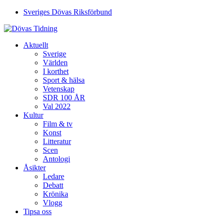
Sveriges Dövas Riksförbund
Aktuellt
Sverige
Världen
I korthet
Sport & hälsa
Vetenskap
SDR 100 ÅR
Val 2022
Kultur
Film & tv
Konst
Litteratur
Scen
Antologi
Åsikter
Ledare
Debatt
Krönika
Vlogg
Tipsa oss