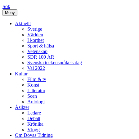
Sök
Meny
Aktuellt
Sverige
Världen
I korthet
Sport & hälsa
Vetenskap
SDR 100 ÅR
Svenska teckenspråkets dag
Val 2022
Kultur
Film & tv
Konst
Litteratur
Scen
Antologi
Åsikter
Ledare
Debatt
Krönika
Vlogg
Om Dövas Tidning