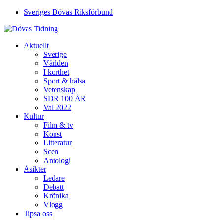
Sveriges Dövas Riksförbund
Aktuellt
Sverige
Världen
I korthet
Sport & hälsa
Vetenskap
SDR 100 ÅR
Val 2022
Kultur
Film & tv
Konst
Litteratur
Scen
Antologi
Åsikter
Ledare
Debatt
Krönika
Vlogg
Tipsa oss