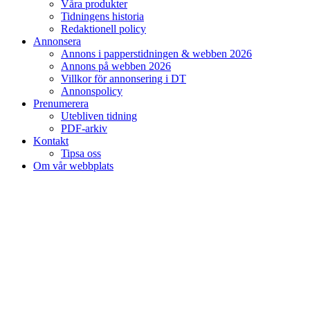
Våra produkter
Tidningens historia
Redaktionell policy
Annonsera
Annons i papperstidningen & webben 2026
Annons på webben 2026
Villkor för annonsering i DT
Annonspolicy
Prenumerera
Utebliven tidning
PDF-arkiv
Kontakt
Tipsa oss
Om vår webbplats