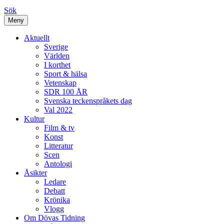
Sök
Meny
Aktuellt
Sverige
Världen
I korthet
Sport & hälsa
Vetenskap
SDR 100 ÅR
Svenska teckenspråkets dag
Val 2022
Kultur
Film & tv
Konst
Litteratur
Scen
Antologi
Åsikter
Ledare
Debatt
Krönika
Vlogg
Om Dövas Tidning