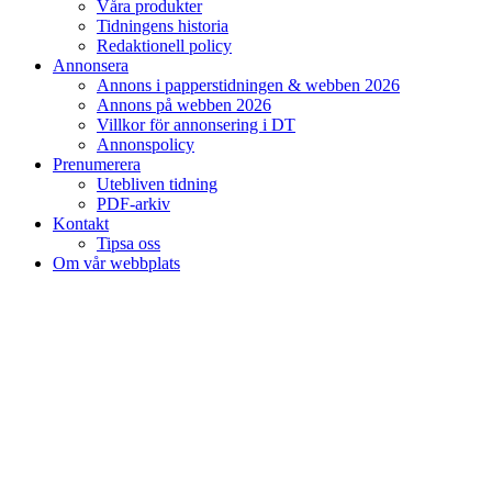
Våra produkter
Tidningens historia
Redaktionell policy
Annonsera
Annons i papperstidningen & webben 2026
Annons på webben 2026
Villkor för annonsering i DT
Annonspolicy
Prenumerera
Utebliven tidning
PDF-arkiv
Kontakt
Tipsa oss
Om vår webbplats