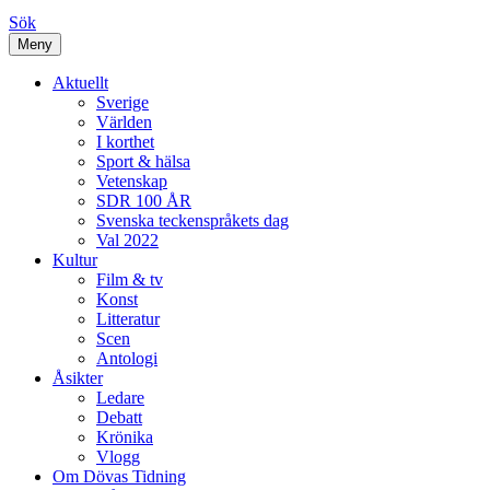
Sök
Meny
Aktuellt
Sverige
Världen
I korthet
Sport & hälsa
Vetenskap
SDR 100 ÅR
Svenska teckenspråkets dag
Val 2022
Kultur
Film & tv
Konst
Litteratur
Scen
Antologi
Åsikter
Ledare
Debatt
Krönika
Vlogg
Om Dövas Tidning