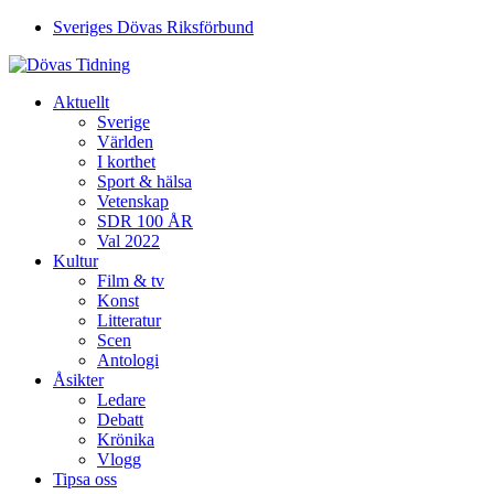
Sveriges Dövas Riksförbund
Aktuellt
Sverige
Världen
I korthet
Sport & hälsa
Vetenskap
SDR 100 ÅR
Val 2022
Kultur
Film & tv
Konst
Litteratur
Scen
Antologi
Åsikter
Ledare
Debatt
Krönika
Vlogg
Tipsa oss