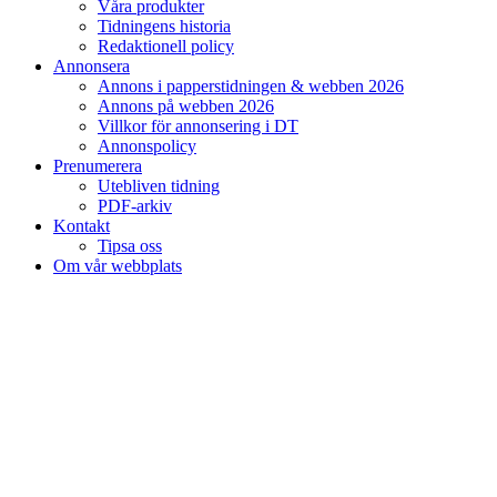
Våra produkter
Tidningens historia
Redaktionell policy
Annonsera
Annons i papperstidningen & webben 2026
Annons på webben 2026
Villkor för annonsering i DT
Annonspolicy
Prenumerera
Utebliven tidning
PDF-arkiv
Kontakt
Tipsa oss
Om vår webbplats