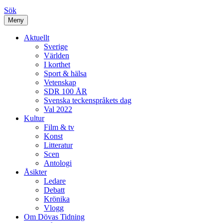
Sök
Meny
Aktuellt
Sverige
Världen
I korthet
Sport & hälsa
Vetenskap
SDR 100 ÅR
Svenska teckenspråkets dag
Val 2022
Kultur
Film & tv
Konst
Litteratur
Scen
Antologi
Åsikter
Ledare
Debatt
Krönika
Vlogg
Om Dövas Tidning