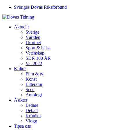
Sveriges Dövas Riksförbund
Aktuellt
Sverige
Världen
I korthet
Sport & hälsa
Vetenskap
SDR 100 ÅR
Val 2022
Kultur
Film & tv
Konst
Litteratur
Scen
Antologi
Åsikter
Ledare
Debatt
Krönika
Vlogg
Tipsa oss