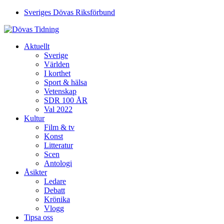
Sveriges Dövas Riksförbund
Aktuellt
Sverige
Världen
I korthet
Sport & hälsa
Vetenskap
SDR 100 ÅR
Val 2022
Kultur
Film & tv
Konst
Litteratur
Scen
Antologi
Åsikter
Ledare
Debatt
Krönika
Vlogg
Tipsa oss