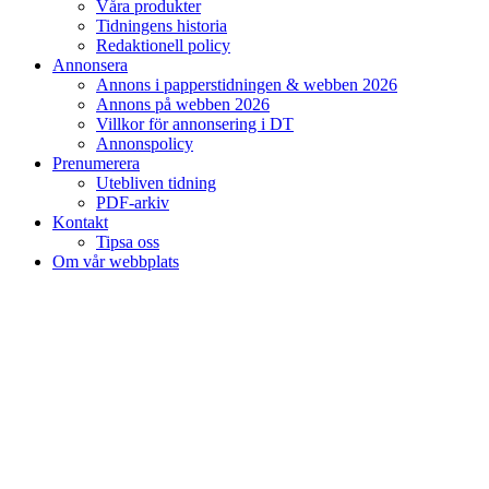
Våra produkter
Tidningens historia
Redaktionell policy
Annonsera
Annons i papperstidningen & webben 2026
Annons på webben 2026
Villkor för annonsering i DT
Annonspolicy
Prenumerera
Utebliven tidning
PDF-arkiv
Kontakt
Tipsa oss
Om vår webbplats