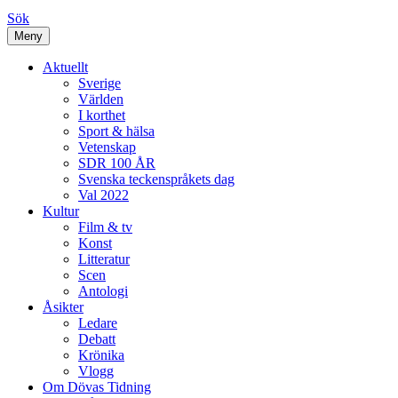
Sök
Meny
Aktuellt
Sverige
Världen
I korthet
Sport & hälsa
Vetenskap
SDR 100 ÅR
Svenska teckenspråkets dag
Val 2022
Kultur
Film & tv
Konst
Litteratur
Scen
Antologi
Åsikter
Ledare
Debatt
Krönika
Vlogg
Om Dövas Tidning