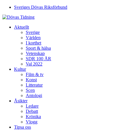
Sveriges Dövas Riksförbund
Aktuellt
Sverige
Världen
I korthet
Sport & hälsa
Vetenskap
SDR 100 ÅR
Val 2022
Kultur
Film & tv
Konst
Litteratur
Scen
Antologi
Åsikter
Ledare
Debatt
Krönika
Vlogg
Tipsa oss