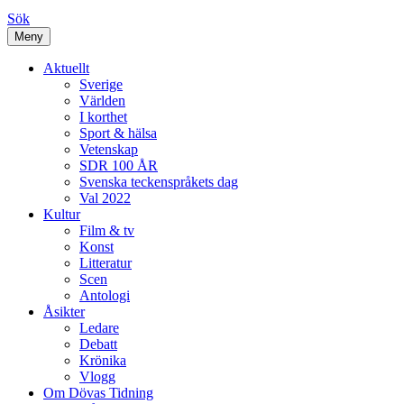
Sök
Meny
Aktuellt
Sverige
Världen
I korthet
Sport & hälsa
Vetenskap
SDR 100 ÅR
Svenska teckenspråkets dag
Val 2022
Kultur
Film & tv
Konst
Litteratur
Scen
Antologi
Åsikter
Ledare
Debatt
Krönika
Vlogg
Om Dövas Tidning