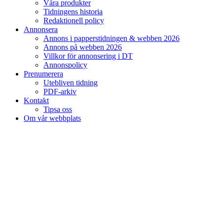
Våra produkter
Tidningens historia
Redaktionell policy
Annonsera
Annons i papperstidningen & webben 2026
Annons på webben 2026
Villkor för annonsering i DT
Annonspolicy
Prenumerera
Utebliven tidning
PDF-arkiv
Kontakt
Tipsa oss
Om vår webbplats