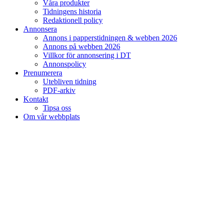
Våra produkter
Tidningens historia
Redaktionell policy
Annonsera
Annons i papperstidningen & webben 2026
Annons på webben 2026
Villkor för annonsering i DT
Annonspolicy
Prenumerera
Utebliven tidning
PDF-arkiv
Kontakt
Tipsa oss
Om vår webbplats