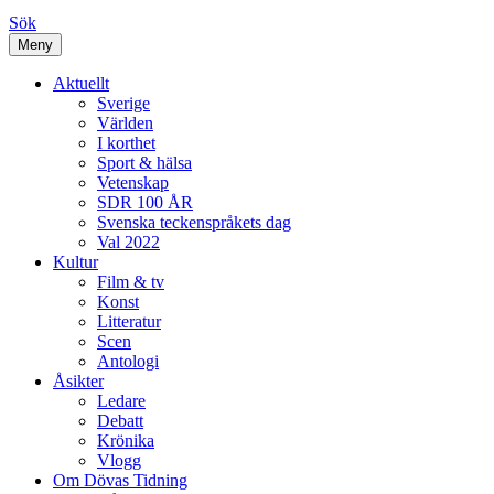
Sök
Meny
Aktuellt
Sverige
Världen
I korthet
Sport & hälsa
Vetenskap
SDR 100 ÅR
Svenska teckenspråkets dag
Val 2022
Kultur
Film & tv
Konst
Litteratur
Scen
Antologi
Åsikter
Ledare
Debatt
Krönika
Vlogg
Om Dövas Tidning