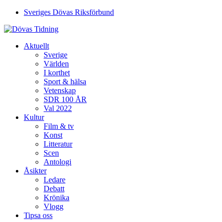
Sveriges Dövas Riksförbund
Aktuellt
Sverige
Världen
I korthet
Sport & hälsa
Vetenskap
SDR 100 ÅR
Val 2022
Kultur
Film & tv
Konst
Litteratur
Scen
Antologi
Åsikter
Ledare
Debatt
Krönika
Vlogg
Tipsa oss