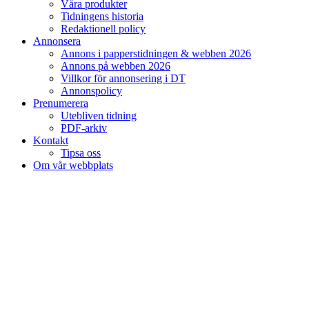
Våra produkter
Tidningens historia
Redaktionell policy
Annonsera
Annons i papperstidningen & webben 2026
Annons på webben 2026
Villkor för annonsering i DT
Annonspolicy
Prenumerera
Utebliven tidning
PDF-arkiv
Kontakt
Tipsa oss
Om vår webbplats