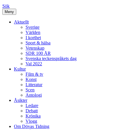
Sök
Meny
Aktuellt
Sverige
Världen
I korthet
Sport & hälsa
Vetenskap
SDR 100 ÅR
Svenska teckenspråkets dag
Val 2022
Kultur
Film & tv
Konst
Litteratur
Scen
Antologi
Åsikter
Ledare
Debatt
Krönika
Vlogg
Om Dövas Tidning