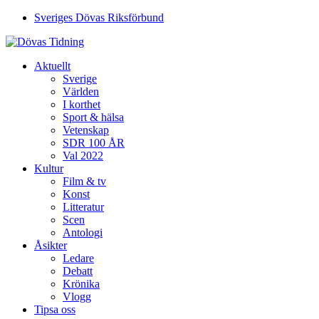
Sveriges Dövas Riksförbund
Aktuellt
Sverige
Världen
I korthet
Sport & hälsa
Vetenskap
SDR 100 ÅR
Val 2022
Kultur
Film & tv
Konst
Litteratur
Scen
Antologi
Åsikter
Ledare
Debatt
Krönika
Vlogg
Tipsa oss