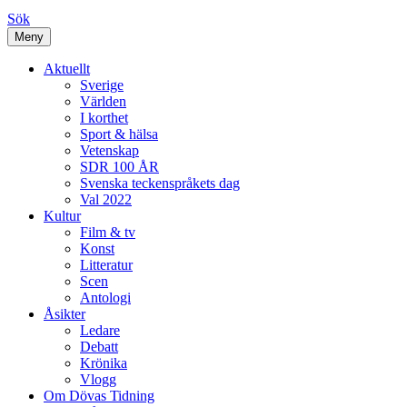
Sök
Meny
Aktuellt
Sverige
Världen
I korthet
Sport & hälsa
Vetenskap
SDR 100 ÅR
Svenska teckenspråkets dag
Val 2022
Kultur
Film & tv
Konst
Litteratur
Scen
Antologi
Åsikter
Ledare
Debatt
Krönika
Vlogg
Om Dövas Tidning