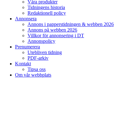
Våra produkter
Tidningens historia
Redaktionell policy
Annonsera
Annons i papperstidningen & webben 2026
Annons på webben 2026
Villkor för annonsering i DT
Annonspolicy
Prenumerera
Utebliven tidning
PDF-arkiv
Kontakt
Tipsa oss
Om vår webbplats