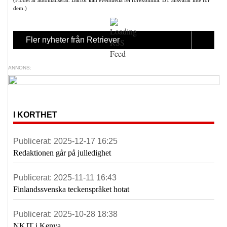
(Flödet är automatiserat. Därför kan eventuella fel förekomma. DT ansvarar inte för
dem.)
Fler nyheter från Retriever
ANNONS:
I KORTHET
Publicerat:
2025-12-17 16:25
Redaktionen går på julledighet
Publicerat:
2025-11-11 16:43
Finlandssvenska teckenspråket hotat
Publicerat:
2025-10-28 18:38
NKJT i Kenya