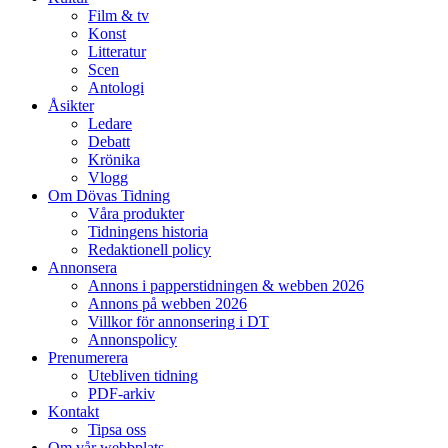
Film & tv
Konst
Litteratur
Scen
Antologi
Åsikter
Ledare
Debatt
Krönika
Vlogg
Om Dövas Tidning
Våra produkter
Tidningens historia
Redaktionell policy
Annonsera
Annons i papperstidningen & webben 2026
Annons på webben 2026
Villkor för annonsering i DT
Annonspolicy
Prenumerera
Utebliven tidning
PDF-arkiv
Kontakt
Tipsa oss
Om vår webbplats