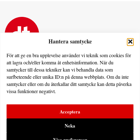
Hantera samtycke
För att ge en bra upplevelse använder vi teknik som cookies för
att lagra och/eller komma åt enhetsinformation. När du
Dövas Tidning
samtycker till dessa tekniker kan vi behandla data som
Rissneleden 138
surfbeteende eller unika ID:n på denna webbplats. Om du inte
174 57 Sundbyberg
samtycker eller om du återkallar ditt samtycke kan detta påverka
vissa funktioner negativt.
Utgivare av dovastidning.se:
Erdem Akan
Acceptera
Dövas Tidning i sociala medier:
Neka
Visa preferenser