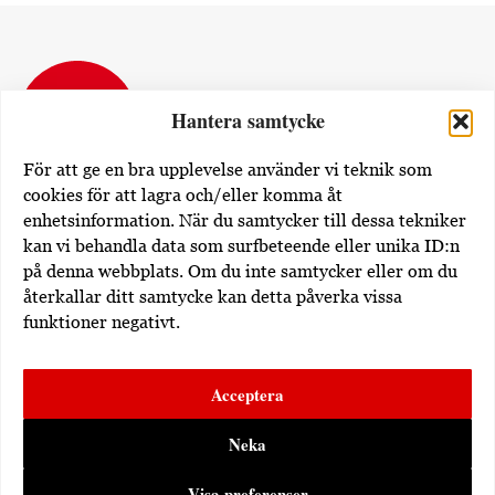
Hantera samtycke
För att ge en bra upplevelse använder vi teknik som
cookies för att lagra och/eller komma åt
enhetsinformation. När du samtycker till dessa tekniker
Dövas Tidning
kan vi behandla data som surfbeteende eller unika ID:n
Rissneleden 138
på denna webbplats. Om du inte samtycker eller om du
174 57 Sundbyberg
återkallar ditt samtycke kan detta påverka vissa
funktioner negativt.
Utgivare av dovastidning.se:
Erdem Akan
Acceptera
Dövas Tidning i sociala medier:
Neka
Visa preferenser