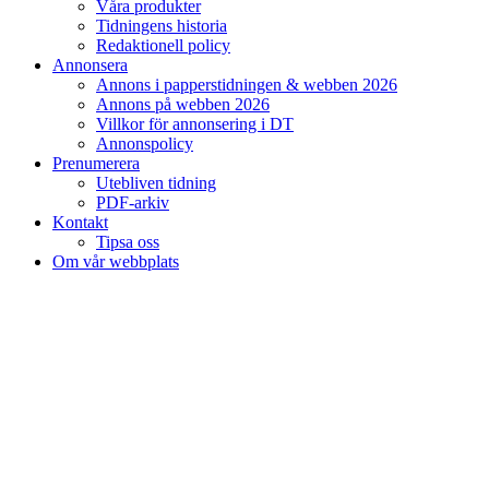
Våra produkter
Tidningens historia
Redaktionell policy
Annonsera
Annons i papperstidningen & webben 2026
Annons på webben 2026
Villkor för annonsering i DT
Annonspolicy
Prenumerera
Utebliven tidning
PDF-arkiv
Kontakt
Tipsa oss
Om vår webbplats