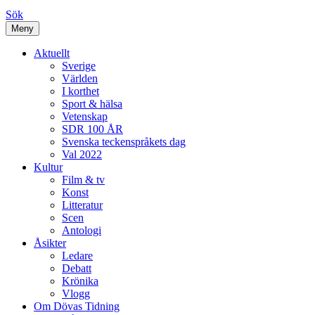
Sök
Meny
Aktuellt
Sverige
Världen
I korthet
Sport & hälsa
Vetenskap
SDR 100 ÅR
Svenska teckenspråkets dag
Val 2022
Kultur
Film & tv
Konst
Litteratur
Scen
Antologi
Åsikter
Ledare
Debatt
Krönika
Vlogg
Om Dövas Tidning