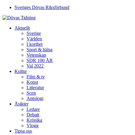
Sveriges Dövas Riksförbund
Aktuellt
Sverige
Världen
I korthet
Sport & hälsa
Vetenskap
SDR 100 ÅR
Val 2022
Kultur
Film & tv
Konst
Litteratur
Scen
Antologi
Åsikter
Ledare
Debatt
Krönika
Vlogg
Tipsa oss