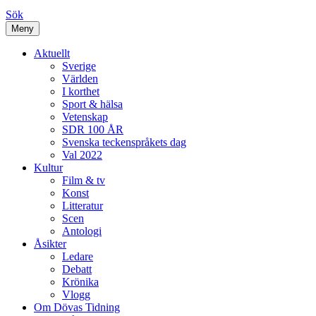
Sök
Meny
Aktuellt
Sverige
Världen
I korthet
Sport & hälsa
Vetenskap
SDR 100 ÅR
Svenska teckenspråkets dag
Val 2022
Kultur
Film & tv
Konst
Litteratur
Scen
Antologi
Åsikter
Ledare
Debatt
Krönika
Vlogg
Om Dövas Tidning