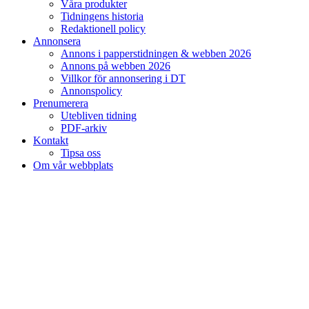
Våra produkter
Tidningens historia
Redaktionell policy
Annonsera
Annons i papperstidningen & webben 2026
Annons på webben 2026
Villkor för annonsering i DT
Annonspolicy
Prenumerera
Utebliven tidning
PDF-arkiv
Kontakt
Tipsa oss
Om vår webbplats