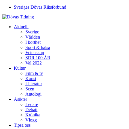
Sveriges Dövas Riksförbund
Aktuellt
Sverige
Världen
I korthet
Sport & hälsa
Vetenskap
SDR 100 ÅR
Val 2022
Kultur
Film & tv
Konst
Litteratur
Scen
Antologi
Åsikter
Ledare
Debatt
Krönika
Vlogg
Tipsa oss