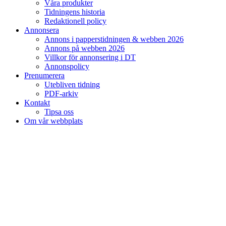
Våra produkter
Tidningens historia
Redaktionell policy
Annonsera
Annons i papperstidningen & webben 2026
Annons på webben 2026
Villkor för annonsering i DT
Annonspolicy
Prenumerera
Utebliven tidning
PDF-arkiv
Kontakt
Tipsa oss
Om vår webbplats