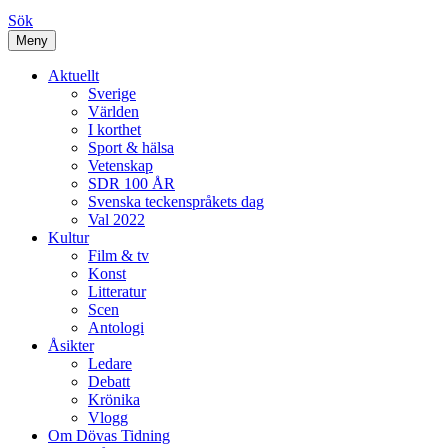
Sök
Meny
Aktuellt
Sverige
Världen
I korthet
Sport & hälsa
Vetenskap
SDR 100 ÅR
Svenska teckenspråkets dag
Val 2022
Kultur
Film & tv
Konst
Litteratur
Scen
Antologi
Åsikter
Ledare
Debatt
Krönika
Vlogg
Om Dövas Tidning