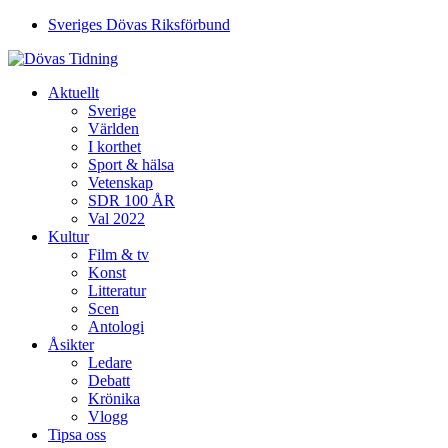
Sveriges Dövas Riksförbund
Aktuellt
Sverige
Världen
I korthet
Sport & hälsa
Vetenskap
SDR 100 ÅR
Val 2022
Kultur
Film & tv
Konst
Litteratur
Scen
Antologi
Åsikter
Ledare
Debatt
Krönika
Vlogg
Tipsa oss