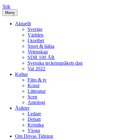
Sök
Meny
Aktuellt
Sverige
Världen
I korthet
Sport & hälsa
Vetenskap
SDR 100 ÅR
Svenska teckenspråkets dag
Val 2022
Kultur
Film & tv
Konst
Litteratur
Scen
Antologi
Åsikter
Ledare
Debatt
Krönika
Vlogg
Om Dövas Tidning