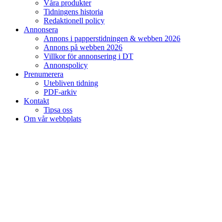
Våra produkter
Tidningens historia
Redaktionell policy
Annonsera
Annons i papperstidningen & webben 2026
Annons på webben 2026
Villkor för annonsering i DT
Annonspolicy
Prenumerera
Utebliven tidning
PDF-arkiv
Kontakt
Tipsa oss
Om vår webbplats