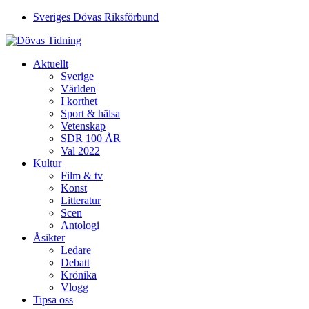
Sveriges Dövas Riksförbund
Aktuellt
Sverige
Världen
I korthet
Sport & hälsa
Vetenskap
SDR 100 ÅR
Val 2022
Kultur
Film & tv
Konst
Litteratur
Scen
Antologi
Åsikter
Ledare
Debatt
Krönika
Vlogg
Tipsa oss