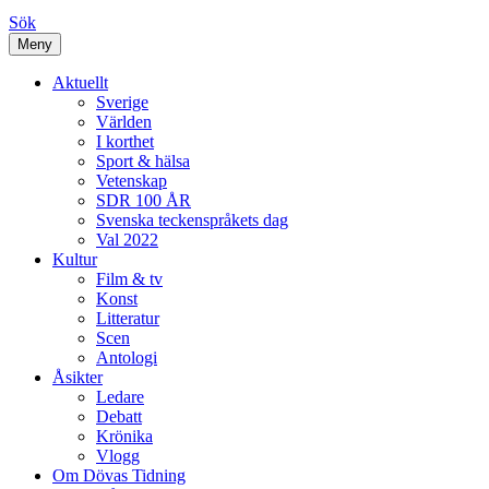
Sök
Meny
Aktuellt
Sverige
Världen
I korthet
Sport & hälsa
Vetenskap
SDR 100 ÅR
Svenska teckenspråkets dag
Val 2022
Kultur
Film & tv
Konst
Litteratur
Scen
Antologi
Åsikter
Ledare
Debatt
Krönika
Vlogg
Om Dövas Tidning