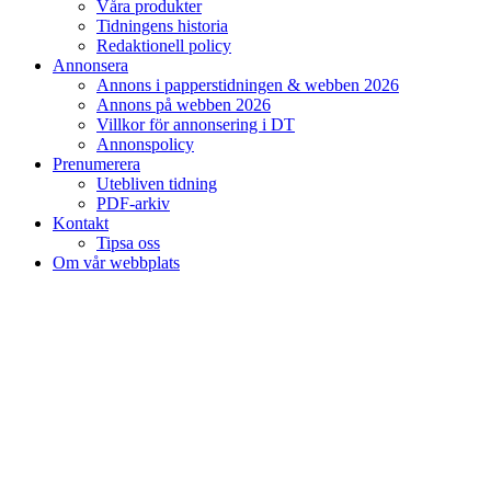
Våra produkter
Tidningens historia
Redaktionell policy
Annonsera
Annons i papperstidningen & webben 2026
Annons på webben 2026
Villkor för annonsering i DT
Annonspolicy
Prenumerera
Utebliven tidning
PDF-arkiv
Kontakt
Tipsa oss
Om vår webbplats