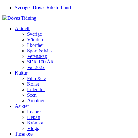
Sveriges Dövas Riksförbund
Aktuellt
Sverige
Världen
I korthet
Sport & hälsa
Vetenskap
SDR 100 ÅR
Val 2022
Kultur
Film & tv
Konst
Litteratur
Scen
Antologi
Åsikter
Ledare
Debatt
Krönika
Vlogg
Tipsa oss