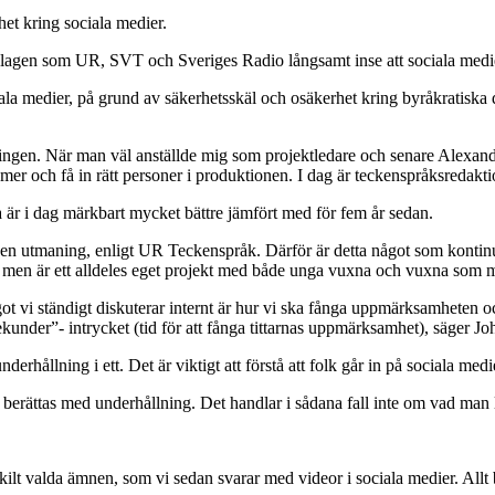
et kring sociala medier.
olagen som UR, SVT och Sveriges Radio långsamt inse att sociala medier 
sociala medier, på grund av säkerhetsskäl och osäkerhet kring byråkrati
klingen. När man väl anställde mig som projektledare och senare Alexand
 och få in rätt personer i produktionen. I dag är teckenspråksredakti
 är i dag märkbart mycket bättre jämfört med för fem år sedan.
en utmaning, enligt UR Teckenspråk. Därför är detta något som kontinuerl
 men är ett alldeles eget projekt med både unga vuxna och vuxna som målg
t vi ständigt diskuterar internt är hur vi ska fånga uppmärksamheten oc
 sekunder”- intrycket (tid för att fånga tittarnas uppmärksamhet), säger J
derhållning i ett. Det är viktigt att förstå att folk går in på sociala me
 berättas med underhållning. Det handlar i sådana fall inte om vad man lä
rskilt valda ämnen, som vi sedan svarar med videor i sociala medier. All