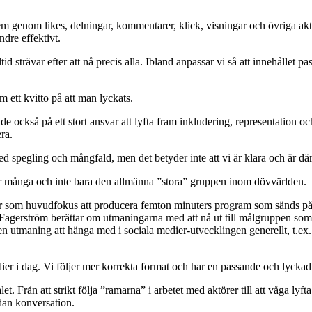
genom likes, delningar, kommentarer, klick, visningar och övriga aktivi
ndre effektivt.
id strävar efter att nå precis alla. Ibland anpassar vi så att innehållet p
 ett kvitto på att man lyckats.
r de också på ett stort ansvar att lyfta fram inkludering, representatio
ra.
 spegling och mångfald, men det betyder inte att vi är klara och är där vi
sar många och inte bara den allmänna ”stora” gruppen inom dövvärlden.
 har som huvudfokus att producera femton minuters program som sänds p
 Fagerström berättar om utmaningarna med att nå ut till målgruppen som 
kså en utmaning att hänga med i sociala medier-utvecklingen generellt, t.
r i dag. Vi följer mer korrekta format och har en passande och lyckad to
 Från att strikt följa ”ramarna” i arbetet med aktörer till att våga lyft
dan konversation.