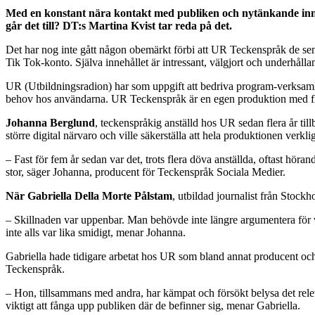
Med en konstant nära kontakt med publiken och nytänkande inn
går det till? DT:s Martina Kvist tar reda på det.
Det har nog inte gått någon obemärkt förbi att UR Teckenspråk de sena
Tik Tok-konto. Själva innehållet är intressant, välgjort och underhåll
UR (Utbildningsradion) har som uppgift att bedriva program-verksamhet i
behov hos användarna. UR Teckenspråk är en egen produktion med fle
Johanna Berglund
, teckenspråkig anställd hos UR sedan flera år ti
större digital närvaro och ville säkerställa att hela produktionen verkl
– Fast för fem år sedan var det, trots flera döva anställda, oftast hö
stor, säger Johanna, producent för Teckenspråk Sociala Medier.
När Gabriella Della Morte Pålstam
, utbildad journalist från Stoc
– Skillnaden var uppenbar. Man behövde inte längre argumentera för vis
inte alls var lika smidigt, menar Johanna.
Gabriella hade tidigare arbetat hos UR som bland annat producent och
Teckenspråk.
– Hon, tillsammans med andra, har kämpat och försökt belysa det relevan
viktigt att fånga upp publiken där de befinner sig, menar Gabriella.