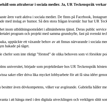
ehåll som attraherar i sociala medier. Ja, UR Teckenspråk verk
ste åren varit aktiva i sociala medier. De finns på Facebook, Instagram
ande med inslag av humor. Så den stora frågan kvarstår: hur har UR Teck
nom utbildningsområdet i allmänhetens tjänst. Deras public service rikta
rtalet program och projekt med samma grundsyfte, fast på svenskt tec
llbaka, upptäckte ett växande behov av att finnas närvarande i sociala 
igen hakade på tåget.
rande chefer som inte riktigt ”förstod” de olika behoven som vi försökte 
kholms universitet, började som projektledare hos UR Teckenspråk hösten
sa saker eller driva lika mycket lobbyarbete för att få sina idéer geno
 besitter även dövkompetens, vilket var avgörande. Gabriella håller m
ta i att hänga med i den digitala utvecklingen och verkligen slitit som 