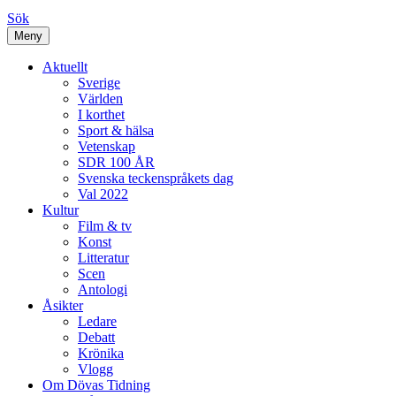
Sök
Meny
Aktuellt
Sverige
Världen
I korthet
Sport & hälsa
Vetenskap
SDR 100 ÅR
Svenska teckenspråkets dag
Val 2022
Kultur
Film & tv
Konst
Litteratur
Scen
Antologi
Åsikter
Ledare
Debatt
Krönika
Vlogg
Om Dövas Tidning