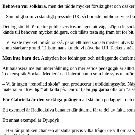
Behoven var solklara
, men det rådde mycket försiktighet och osäkerh
– Samtidigt som vi ständigt pressade UR, så började public service-b
Det tog sin tid för de tre public service-bolagen att våga släppa in 
kände till behoven mycket tidigare, och tilläts testa sig fram bit för bit.
– Vi växte mycket inifrån också, parallellt med sociala medier-utvec
ännu starkare grund. Tillsammans kunde vi påverka UR Teckenspråk mer
Men inte bara det
. Attityden hos ledningen och närliggande cheferna
Att balansera mellan underhållning och mer seriös pedagogik är alltid 
Teckenspråk Sociala Medier är ett internt namn som inte syns utanför,
– Vi är ingen ”renodlad skola” men producerar i utbildningssyfte. Någo
material är ”frivilligt” att kolla på. Därför tjatar jag gärna ofta om ”3
För Gabriella är den verkliga poängen
att slå ihop pedagogik och un
Ett exempel är Radioaktiva bananer där tittarna får ta del av fakta som
Ett annat exempel är Djupdyk:
– Här får publiken chansen att ställa precis vilka frågor de vill om sä