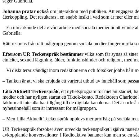
säger Gabriella.
Johanna pratar också
om interaktion med publiken. Att engagera dem 
återkoppling. Det resulteras i en snabb insikt i vad som är mer eller mi
– En utmärkande del av vårt arbete med sociala medier är att vi inte allt
Gabriella.
Rätt respons från rätt målgrupp genom sociala medier fungerar ofta som
Eftersom UR Teckenspråk bestämmer
vilka som får synas så sitte
etnicitet, sexuell läggning, ålder, funktionshinder och religion, med me
– Vi diskuterar ständigt inom redaktionerna och försöker jobba hårt med
– Tanken är att vi ska erbjuda ett varierat utbud av innehåll som pas
Lilla Aktuellt Teckenspråk
, ett nyhetsprogram för mellan-stadiet,
medier och har nyligen startat ett Tiktok-konto. Redaktören Charlotte
faktum att inte alla har tillgång till de digitala kanalerna. Det är oc
nyhetsinnehåll som är intressant för målgruppen.
– Men Lilla Aktuellt Teckenspråk upplevs mer proffsig på sociala medie
UR Teckenspråk försöker även utveckla teckenspråket i själva materialet.
avkopplande konversationer. I Radioaktiva bananer kan man se en så