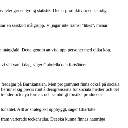
teter ger en tydlig statistik. Det är produktivt med ständig
assar en särskild målgrupp. Vi jagar inte främst ”likes”, menar
n och mångfald. Detta genom att visa upp personer med olika kön,
 vill vara i dag, säger Gabriella och fortsätter:
å fredagar på Barnkanalen. Men programmet finns också på sociala
befinner sig precis runt åldersgränserna för sociala medier och det
ex. trender och nya format, och samtidigt försöka producera
nalitet. Allt är strategiskt uppbyggt, säger Charlotte.
a fram varierade teckenstilar. Det ska kunna finnas naturliga