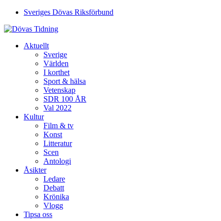
Sveriges Dövas Riksförbund
Aktuellt
Sverige
Världen
I korthet
Sport & hälsa
Vetenskap
SDR 100 ÅR
Val 2022
Kultur
Film & tv
Konst
Litteratur
Scen
Antologi
Åsikter
Ledare
Debatt
Krönika
Vlogg
Tipsa oss