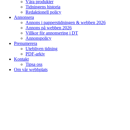
Våra produkter
Tidningens historia
Redaktionell policy
Annonsera
Annons i papperstidningen & webben 2026
Annons på webben 2026
Villkor för annonsering i DT
Annonspolicy
Prenumerera
Utebliven tidning
PDF-arkiv
Kontakt
Tipsa oss
Om vår webbplats