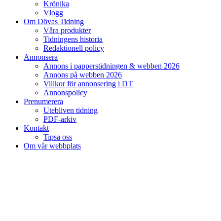
Krönika
Vlogg
Om Dövas Tidning
Våra produkter
Tidningens historia
Redaktionell policy
Annonsera
Annons i papperstidningen & webben 2026
Annons på webben 2026
Villkor för annonsering i DT
Annonspolicy
Prenumerera
Utebliven tidning
PDF-arkiv
Kontakt
Tipsa oss
Om vår webbplats