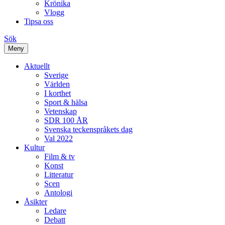
Krönika
Vlogg
Tipsa oss
Sök
Meny
Aktuellt
Sverige
Världen
I korthet
Sport & hälsa
Vetenskap
SDR 100 ÅR
Svenska teckenspråkets dag
Val 2022
Kultur
Film & tv
Konst
Litteratur
Scen
Antologi
Åsikter
Ledare
Debatt