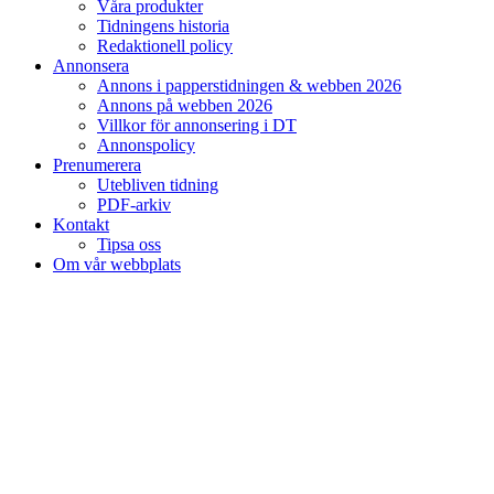
Våra produkter
Tidningens historia
Redaktionell policy
Annonsera
Annons i papperstidningen & webben 2026
Annons på webben 2026
Villkor för annonsering i DT
Annonspolicy
Prenumerera
Utebliven tidning
PDF-arkiv
Kontakt
Tipsa oss
Om vår webbplats