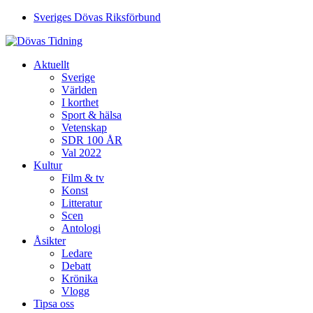
Sveriges Dövas Riksförbund
Aktuellt
Sverige
Världen
I korthet
Sport & hälsa
Vetenskap
SDR 100 ÅR
Val 2022
Kultur
Film & tv
Konst
Litteratur
Scen
Antologi
Åsikter
Ledare
Debatt
Krönika
Vlogg
Tipsa oss