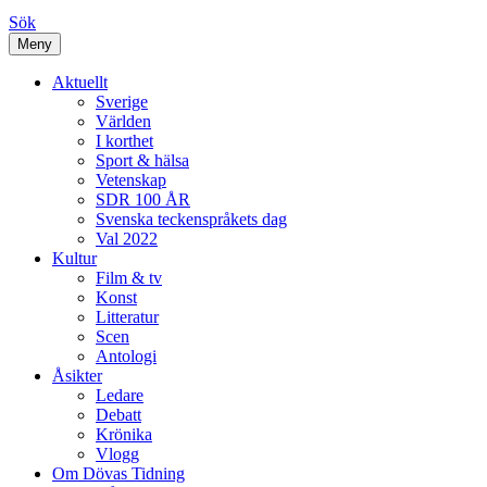
Sök
Meny
Aktuellt
Sverige
Världen
I korthet
Sport & hälsa
Vetenskap
SDR 100 ÅR
Svenska teckenspråkets dag
Val 2022
Kultur
Film & tv
Konst
Litteratur
Scen
Antologi
Åsikter
Ledare
Debatt
Krönika
Vlogg
Om Dövas Tidning