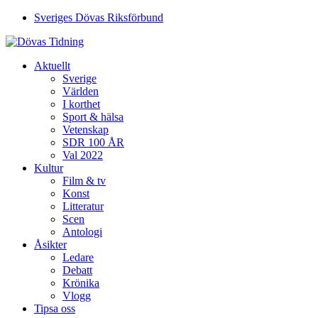
Sveriges Dövas Riksförbund
Aktuellt
Sverige
Världen
I korthet
Sport & hälsa
Vetenskap
SDR 100 ÅR
Val 2022
Kultur
Film & tv
Konst
Litteratur
Scen
Antologi
Åsikter
Ledare
Debatt
Krönika
Vlogg
Tipsa oss