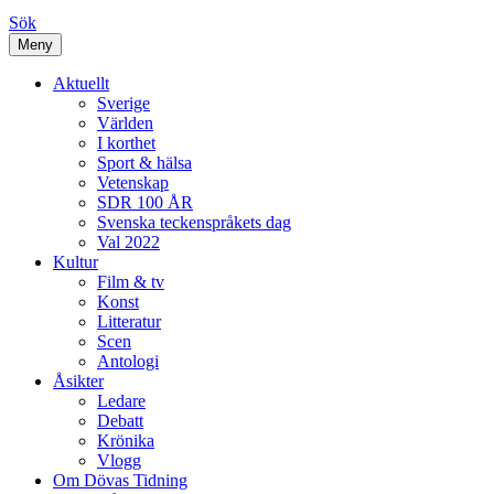
Sök
Meny
Aktuellt
Sverige
Världen
I korthet
Sport & hälsa
Vetenskap
SDR 100 ÅR
Svenska teckenspråkets dag
Val 2022
Kultur
Film & tv
Konst
Litteratur
Scen
Antologi
Åsikter
Ledare
Debatt
Krönika
Vlogg
Om Dövas Tidning