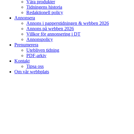
Våra produkter
Tidningens historia
Redaktionell policy
Annonsera
Annons i papperstidningen & webben 2026
Annons på webben 2026
Villkor för annonsering i DT
Annonspolicy
Prenumerera
Utebliven tidning
PDF-arkiv
Kontakt
Tipsa oss
Om vår webbplats