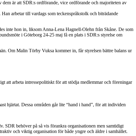
av dem är att SDR:s ordförande, vice ordförande och majoriteten av
l. Han arbetar till vardags som teckenspråkstolk och biträdande
ldes inte hon in, liksom Anna-Lena Hagnell-Olehn från Skåne. De som
rbundsmöte i Göteborg 24-25 maj få en plats i SDR:s styrelse om
män. Om Malin Törby Vuksa kommer in, får styrelsen bättre balans ur
igt att arbeta intressepolitiskt för att stödja medlemmar och föreningar
ast hjärtat. Dessa områden går lite “hand i hand”, för att individen
själv. SDR behöver på så vis förankra organisationen men samtidigt
raktiv och viktig organisation för både yngre och äldre i samhället.