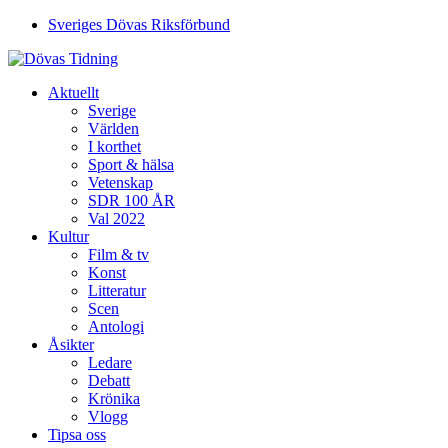
Sveriges Dövas Riksförbund
Aktuellt
Sverige
Världen
I korthet
Sport & hälsa
Vetenskap
SDR 100 ÅR
Val 2022
Kultur
Film & tv
Konst
Litteratur
Scen
Antologi
Åsikter
Ledare
Debatt
Krönika
Vlogg
Tipsa oss