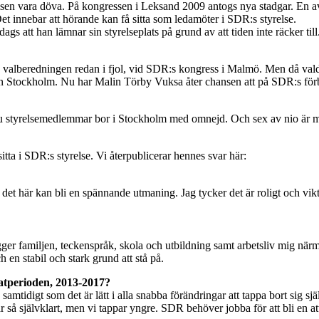
relsen vara döva. På kongressen i Leksand 2009 antogs nya stadgar. En 
et innebar att hörande kan få sitta som ledamöter i SDR:s styrelse.
gs att han lämnar sin styrelseplats på grund av att tiden inte räcker til
v valberedningen redan i fjol, vid SDR:s kongress i Malmö. Men då va
från Stockholm. Nu har Malin Törby Vuksa åter chansen att på SDR:s fö
Sju styrelsemedlemmar bor i Stockholm med omnejd. Och sex av nio är 
tta i SDR:s styrelse. Vi återpublicerar hennes svar här:
 det här kan bli en spännande utmaning. Jag tycker det är roligt och vikt
gger familjen, teckenspråk, skola och utbildning samt arbetsliv mig närm
 en stabil och stark grund att stå på.
atperioden, 2013-2017?
amtidigt som det är lätt i alla snabba förändringar att tappa bort sig 
så självklart, men vi tappar yngre. SDR behöver jobba för att bli en att