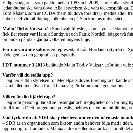
Enligt stadgarna, som gällde mellan 1983 och 2009, skulle alla i sty
ledamöterna ska vara döva. Alla i styrelsen ska vara teckenspråkiga. D
Tord Rådahl, som är CODA (barn till döva föräldrar), meddelade i freda
enhetschef vid utbildningstolkenheten på Stockholms universitet.
Malin Törby Vuksa
från Sundsvall föreslogs som styrelseledamot a
fick fler röster var Henrik Sundqvist och Patrik Nordell, bägge två 
ombuden på plats går på valberedningens linje.
För närvarande saknas
en representant från Norrland i styrelsen. 
både genus- och geografiskt perspektiv.
I DT nummer 3 2013
berättade Malin Törby Vuksa varför hon ville si
Varför vill du ställa upp?
– Jag har suttit i styrelsen för Medelpads dövas förening och kände att
i samhället, men även för att bana väg för kommande generationer.
Vilken är din hjärtefråga?
– Jag som person gillar att se lösningar och möjligheter och för mig li
skall kunna få ett fungerande yrkesliv, behövs det en bra utbildning och
Vad tycker du att SDR ska prioritera under den närmaste mand
– SDR är en organisation som liksom andra behöver följa med i tiden, s
öppna upp för framtiden. Många äldre medlemmar är kvar för att det är 