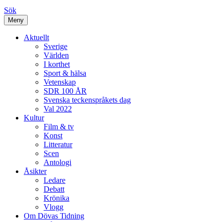
Sök
Meny
Aktuellt
Sverige
Världen
I korthet
Sport & hälsa
Vetenskap
SDR 100 ÅR
Svenska teckenspråkets dag
Val 2022
Kultur
Film & tv
Konst
Litteratur
Scen
Antologi
Åsikter
Ledare
Debatt
Krönika
Vlogg
Om Dövas Tidning