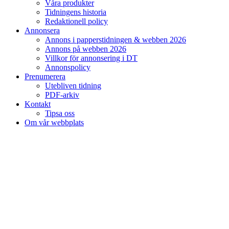
Våra produkter
Tidningens historia
Redaktionell policy
Annonsera
Annons i papperstidningen & webben 2026
Annons på webben 2026
Villkor för annonsering i DT
Annonspolicy
Prenumerera
Utebliven tidning
PDF-arkiv
Kontakt
Tipsa oss
Om vår webbplats